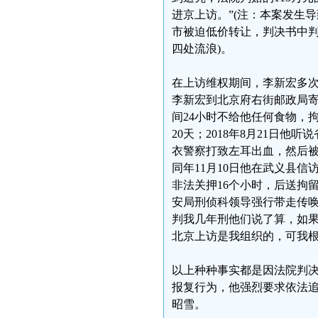
进京上访。”(注：本案发生
市被迫低价转让，判决书中
四处流浪)。
在上访维权期间，李新宏多次
李新宏到北京府右街邮政局寄
间24小时不给他任何食物，拘
20天；2018年8月21日
衣警察打致左耳出血，然后被
同年11月10日他在武义县
非法关押16个小时，后送拘留
安局刑侦科领导强行带走传唤
判我几年刑他们说了算，如果
北京上访是我组织的，可我根
以上种种事实都是因法院判
报复行为，他强烈要求依法
昭雪。