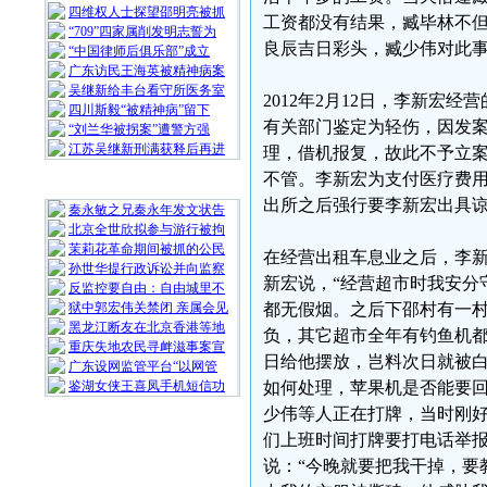
四维权人士探望邵明亮被抓
工资都没有结果，臧毕林不
“709”四家属削发明志誓为
良辰吉日彩头，臧少伟对此
“中国律师后俱乐部”成立
广东访民王海英被精神病案
吴继新给丰台看守所医务室
2012年2月12日，李新
四川斯毅“被精神病”留下
有关部门鉴定为轻伤，因发
“刘兰华被拐案”遭警方强
江苏吴继新刑满获释后再进
理，借机报复，故此不予立案
不管。李新宏为支付医疗费
随 机 推 荐
出所之后强行要李新宏出具
秦永敏之兄秦永年发文状告
北京全世欣拟参与游行被拘
茉莉花革命期间被抓的公民
在经营出租车息业之后，李
孙世华提行政诉讼并向监察
新宏说，“经营超市时我安分
反监控要自由：自由城里不
狱中郭宏伟关禁闭 亲属会见
都无假烟。之后下邵村有一村
黑龙江断友在北京香港等地
负，其它超市全年有钓鱼机都不
重庆失地农民寻衅滋事案宣
日给他摆放，岂料次日就被
广东设网监管平台“以网管
鉴湖女侠王喜凤手机短信功
如何处理，苹果机是否能要
少伟等人正在打牌，当时刚
们上班时间打牌要打电话举
说：“今晚就要把我干掉，要