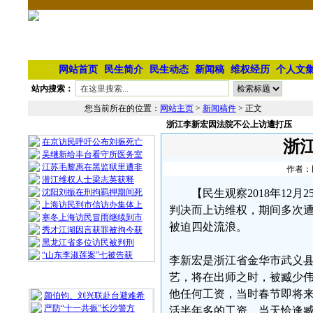
网站首页
民生简介
民生动态
新闻稿
维权经历
个人文
站内搜索：
您当前所在的位置：
网站主页
>
新闻稿件
> 正文
浙江李新宏因法院不公上访遭打压
相 关 文 章
在京访民呼吁公布刘振死亡
浙
吴继新给丰台看守所医务室
江苏毛黎惠在黑监狱里遭非
作者：民
潜江维权人士梁志英获释
沈阳刘振在刑拘羁押期间死
【民生观察2018年1
上海访民到市信访办集体上
判决而上访维权，期间多次
寒冬上海访民冒雨继续到市
被迫四处流浪。
秀才江湖因言获罪被拘今获
黑龙江省多位访民被判刑
“山东李淑莲案”七被告获
李新宏是浙江省金华市武义县
艺，将在出师之时，被臧少
最 新 热 门
他任何工资，当时春节即将
颜伯钧、刘兴联赴台避难希
严防“十一共振”长沙警方
活半年多的工资。当天恰逢