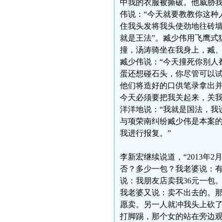
中我的衣服被撕破。他威胁
伟说：“今天就要教教你这种
住我头发将我头使劲地往砖墙
就是王法”。臧少伟用飞鹰式
撞，汤涛骑坐在我身上，臧
臧少伟说：“今天撞死你别人
蛋还想碰石头，你尽管可以试
他们将造好的口供笔录拿出并
今天必须要把我关起来，关我
洋洋地说：“我就是国法，我
与项荣南纠纷臧少伟是本案
我进行报复。”
李新宏继续说道，“2013年
否？多少一包？我老婆说：有
说：我朋友店卖我36元一包
我老婆又说：卖不出去的。
愿卖。另一人就冲我头上砍
打脚踢，那个女的站在旁边