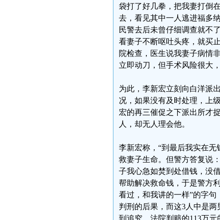
袋打了好几拳，把我妻打倒在
去，看见其中一人逃进福多
民警去后未曾仔细调查就不
看妻子不断呕吐头疼，就买止
院检查，医生说我妻子病情
立即动刀，但手术风险很大，
为此，李新宏立刻向白洋派出
况，如果没有及时处理，上
宏的再三催促之下派出所才捉
人，却无人理会他。
李新宏称，“到最后我实在无
救妻子生命。但警方答复说
子我心急如焚到处借钱，没
帮助解决救命钱，于是警方利
看过，和我讲的一样”的字句
判刑的后果，而这3人中是两
到追究，法院判赔的113万