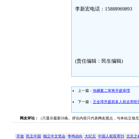
李新宏电话：15888969893
(责任编辑：民生编辑)
上一篇：
张磷案二审将开庭审理
下一篇：
王全璋开庭前多人前去旁听
网友评论：
（只显示最新10条。评论内容只代表网友观点，与本站立场
·
开放
·
民主中国
·
独立中文笔会
·
争鸣动向
·
大纪元
·
中国人权双周刊
·
北京之