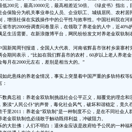
最低200元，最高10000元，最高相差近50倍。《绿皮书》指出
社会保险分为机关事业单位人员、企业职工、城镇居民、农村居
制，增强社保在实践操作中的公平性与效率性。中国社科院在河
五省市的2000份调查问卷显示，在领取了养老金的人中，近40
满足生活需要。在新浪微博平台，网民纷纷发文对养老金双轨制
中国新闻周刊报道，全国人大代表、河南省辉县市张村乡裴寨村党
两会期间表示，“⽐如在我们辉县市的农村，60岁以上⽼⼈养老金
金每⽉在2000元左右，差别是相当大的。”
国如此悬殊的养老金情况，事实上突显着中国严重的多轨特权等
言：
不数典忘祖：养老金双轨制挑战社会公平正义，颠覆党的理念和
，亵渎“人民公仆”的声誉，毒化社会风气，破坏和谐稳定，竟久
胜千里2011：养老金“双轨制”是一种制度不公，是在不同社会
养老金双轨制也必须敢于触动既得利益，冲破阻力。
乐的大肚佛：人们不明白：退休金应该是政府给予公民的一种福