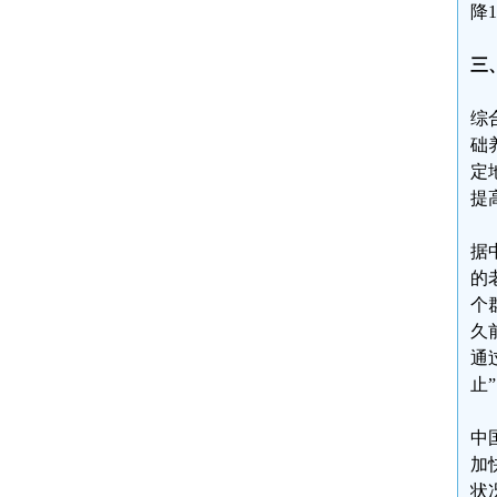
降1
三
综
础
定
提
据
的
个
久
通
止
中
加
状