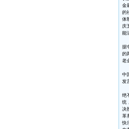
金
的
体
庆
能
据
的
老
中
发
绝
统
决
革
快