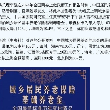
共总理李强在2024年全国两会上做政府工作报告时称，中国居民
。话音刚落，官媒随即发文，将此举措形容为“大幅度上调城乡居
负责人、中共国务院研究室主任黄守宏5日下午就大言不惭振振
担的城乡居民基本养老保险基础养老金，最低标准为每人每月103
到每人每月123元，增幅为19.4%。言下之意，你们应该感谢党
台湾《中央社》引述的公开资料，中国城乡居民基础养老金的最
。最低为云南的103元，四川、湖南为105元，辽宁、黑龙江为108
115元间，福建、江西等5省区介于120至140元间，海南、广东等7
市以上海金额最高，达到1300元，北京则为887元。