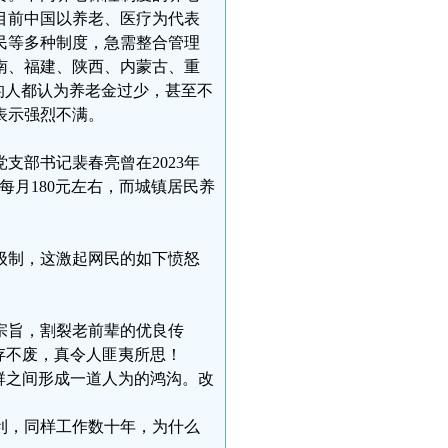
，目前中国以养老、医疗为代表
民等多种制度，急需整合管理
南、福建、陕西、内蒙古、重
%的人都认为养老金过少，甚至不
表示强烈不满。
支部书记裴春亮曾在2023年
每⽉180元左右，⽽城镇居⺠养
级制，这激起网民的如下愤怒
宗旨，割裂老前辈的优良传
存不废，真令人匪夷所思！
人群之间形成一道人为的鸿沟。改
利，同样工作数十年，为什么