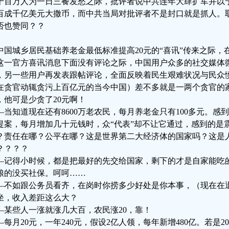
千百万人为一日三餐发愁之际，批评者说中共连年大肆扩军并以
百成千亿美元大撒币，而中共当局对批评者不是封口就是抓人。
否也赞同？？
中国城乡居民基础养老金最低标准提高20元的“喜讯”传来之际
这一官方喜讯消息下面没有评论之际，中国用户众多的社交媒体
，另一些用户再发表跟帖评论，全面反映着民生艰难状况与民众愤
在贪官动辄贪污上百亿元的当今中国）差不多就是一两个贪官的家
，他可是少贪了20元啊！
—当知道现在还有8600万老农民，每月养老金只有100多元。
提案，每月增加几十元钱时，众“代表”却不让它通过，感到的是
？责任在哪？公平在哪？这是世界第二大经济体的国家吗？这是人
？？？？
—记得小时候，都是把最好的先交给国家，剩下的才是自家能吃
粮的没买社保。呵呵……
—不如跟公务员看齐，在岗时你捞多少好处是你本事，（现在在
坐，收入差距这么大？
—某些人一涨就涨几大百，农民涨20，靠！
—每月20元，一年240元，假设2亿人领，每年新增480亿。若是2