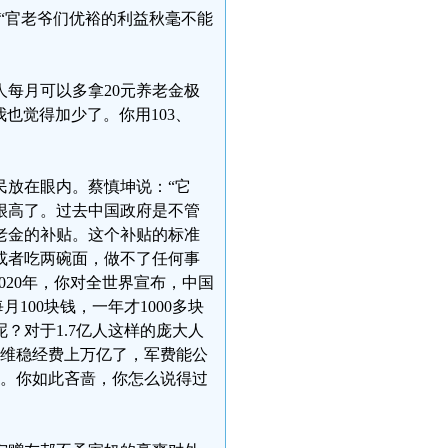
“官老爷们优裕的利益秋毫不能
每月可以多拿20元养老金极
我也觉得加少了。你用103、
民放在眼内。蔡慎坤说：“它
很高了。过去中国政府是不管
老金的补贴。这个补贴的标准
或者吃两碗面，做不了任何事
020年，你对全世界宣布，中国
100块钱，一年才1000多块
？对于1.7亿人这样的庞大人
的维稳经费上万亿了，军费能公
块钱。你如此吝啬，你怎么说得过