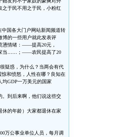
宁赠友邦不予家奴的豪爽对外
取之于民不用之于民，小粉红
，在中国各大门户网站新闻频道转
微博的一些用户就此发表评
懑情绪：——提高20元，
当……；——农民提高了20
感到很疑惑，为什么？当两会有代
震惊和愤怒，人性在哪？良知在
均GDP一万美元的国家
的。到后来啊，他们说这些交
退休的年龄）大家都退休在家
000万公事业单位人员，每月调