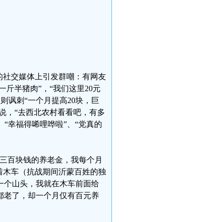
国的社交媒体上引发群嘲：有网友
一斤半猪肉”，“我们这里20元
则讽刺“一个月提高20块，巨
说，“去西北农村看看吧，有多
、“幸福得唏哩哗啦”、“党真的
有三百块钱的养老金，我每个月
着木车（抗战期间沂蒙百姓的独
一个山头，我就在木车前面给
都老了，却一个月仅有百元养