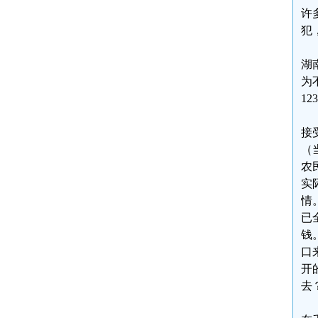
许
犯
湖
为
1
接
（
农
实
情
已
钱
口
开
去