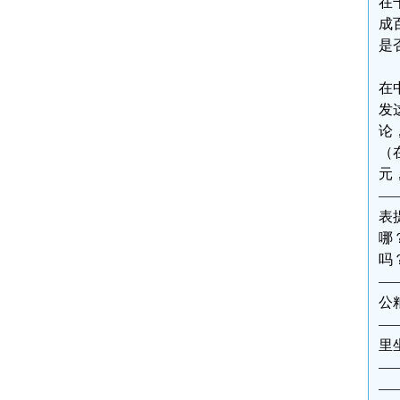
在
成
是
在
发
论
（
元
—
表
哪
吗
—
公
—
里
—
—