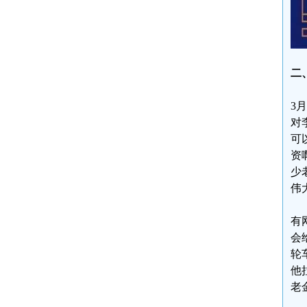
二
3
对
可
资
少
伟
有
会
轮
他
老