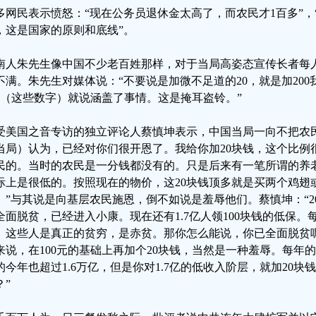
多网民表示愤怒：“现在公务员退休金太高了，而农民才1百多”，
，这是国家的原则和底线”。
南人朱先生像中国不少老百姓那样，对于当局高姿态宣传长者每人
不满。朱先生对媒体说：“不要说是加微不足道的20，就是加200
23（这些数字）就说涵盖了事情。这是掩耳盗铃。”
受美国之音专访的独立评论人蔡慎坤表示，中国当局一向不把农
当局）认为，已经对你们很开恩了。我给你加20块钱，这个比例
民的。当时的农民是一分钱都没有的。只是后来有一笔所谓的养
际上是很低的。按照现在的物价，这20块钱顶多就是买两个鸡翅
。”与其说是向基层农民施恩，倒不如说是羞辱他们。蔡慎坤：“2
全面脱贫，已经进入小康。现在还有1.7亿人领100块钱的低保。每月
。这些人是真正的贫穷，是赤贫。那你怎么能说，你已全面脱贫呢
来说，在100元的基础上再加个20块钱，当然是一种羞辱。每年
的今年也超过1.6万亿，但是你对1.7亿的低收入阶层，就加20
？”