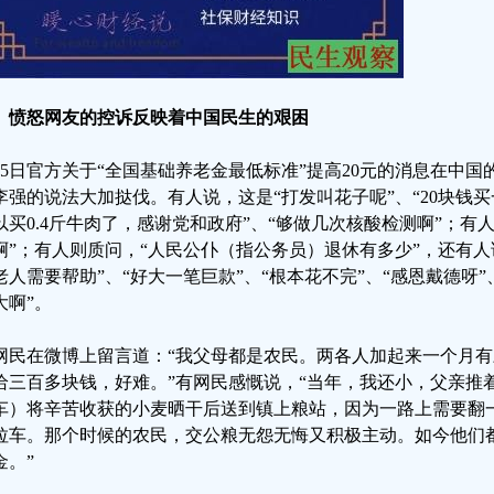
、愤怒网友的控诉反映着中国民生的艰困
月5日官方关于“全国基础养老金最低标准”提高20元的消息在中
李强的说法大加挞伐。有人说，这是“打发叫花子呢”、“20块钱买
以买0.4斤牛肉了，感谢党和政府”、“够做几次核酸检测啊”；有人
啊”；有人则质问，“人民公仆（指公务员）退休有多少”，还有人
老人需要帮助”、“好大一笔巨款”、“根本花不完”、“感恩戴德呀”
大啊”。
网民在微博上留言道：“我父母都是农民。两各人加起来一个月
给三百多块钱，好难。”有网民感慨说，“当年，我还小，父亲推
车）将辛苦收获的小麦晒干后送到镇上粮站，因为一路上需要翻
拉车。那个时候的农民，交公粮无怨无悔又积极主动。如今他们
金。”