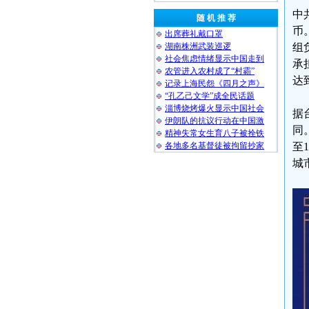
中
随 机 推 荐
币
出席葬礼戴口罩
湖南株洲武装巡逻
组
社会焦虑情绪显示中国走到
承
农管进入农村成了“村霸”
达
记录上海民怨《四月之声》
“孔乙己文学”成全民话题
淄博烧烤爆火显示中国社会
据
伊朗队的抗议行动在中国激
同
精神失常女生育八子被拴铁
各地多名基督徒被拘留抄家
至
城