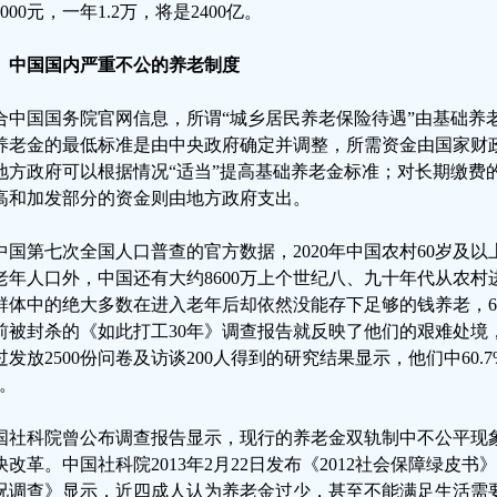
000元，一年1.2万，将是2400亿。
、中国国内严重不公的养老制度
合中国国务院官网信息，所谓“城乡居民养老保险待遇”由基础养
养老金的最低标准是由中央政府确定并调整，所需资金由国家财
地方政府可以根据情况“适当”提高基础养老金标准；对长期缴费的
高和加发部分的资金则由地方政府支出。
中国第七次全国人口普查的官方数据，2020年中国农村60岁及以上
老年人口外，中国还有大约8600万上个世纪八、九十年代从农村
群体中的绝大多数在进入老年后却依然没能存下足够的钱养老，6
前被封杀的《如此打工30年》调查报告就反映了他们的艰难处境
过发放2500份问卷及访谈200人得到的研究结果显示，他们中60.
”。
国社科院曾公布调查报告显示，现行的养老金双轨制中不公平现
快改革。中国社科院2013年2月22日发布《2012社会保障绿皮
况调查》显示，近四成人认为养老金过少，甚至不能满足生活需