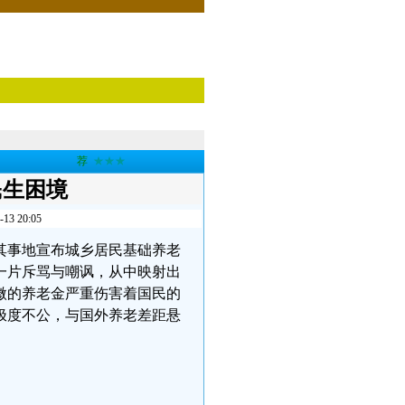
荐
★★★
民生困境
 20:05
其事地宣布城乡居民基础养老
一片斥骂与嘲讽，从中映射出
微的养老金严重伤害着国民的
极度不公，与国外养老差距悬