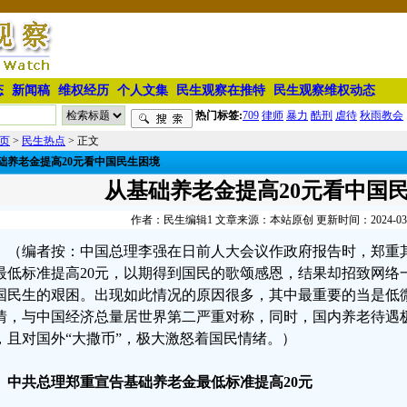
态
新闻稿
维权经历
个人文集
民生观察在推特
民生观察维权动态
热门标签:
709
律师
暴力
酷刑
虐待
秋雨教会
页
>
民生热点
> 正文
础养老金提高20元看中国民生困境
从基础养老金提高20元看中国
作者：民生编辑1 文章来源：本站原创 更新时间：2024-03-13
（编者按：中国总理李强在日前人大会议作政府报告时，郑重
最低标准提高20元，以期得到国民的歌颂感恩，结果却招致网络
国民生的艰困。出现如此情况的原因很多，其中最重要的当是低
情，与中国经济总量居世界第二严重对称，同时，国内养老待遇
，且对国外“大撒币”，极大激怒着国民情绪。）
、中共总理郑重宣告基础养老金最低标准提高20元