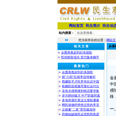
网站首页
民生简介
民生动
站内搜索：
您当前所在的位置：
网站主
从基
相 关 文 章
从围美救赵到封杀国歌
民间财富缩水 世代集体躺平
最 新 热 门
从围美救赵到封杀国歌
踩“六四”红线李佳琦被封
金
西藏歌手才旺罗布抗议中国
中
铁腕防疫措施导致社会付出
感
吴有水律师接到电话要求集
岁月静好破灭 中产阶级想逃
殊
多地房屋烂尾业主维权遭暴
网民借缅怀猝然过世的李克
一
正能量“二舅”受官媒加持
药物短缺致民众愤怒和焦虑