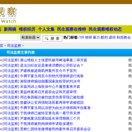
态
新闻稿
维权经历
个人文集
民生观察在推特
民生观察维权动态
热门标签:
709
律师
暴力
酷刑
虐待
秋雨教会
页
>
司法监察
>
司法监察文章列表
[
司法监察
]
唐山维权人士张爱民被寻衅滋事案二审开庭
民
[
司法监察
]
是法治狂欢还是奢侈消费的公开听证会？
民
[
司法监察
]
尹建根被超期羁押案件至今不予宣判
民
[
司法监察
]
牛腾宇案当局至今拒绝代理律师进行阅卷
民
[
司法监察
]
谢阳律师煽动颠覆国家政权罪的判决书
[
司法监察
]
宋嘉鸿诉上海医保中心不履责案将开庭
民
[
司法监察
]
黄益梓案将召开庭前会议和开庭审理
民
[
司法监察
]
邓志春因截访被控故意伤害罪现已被批捕
民
[
司法监察
]
曾媛诉公安局强制送医案再审申请被驳回
民
[
司法监察
]
牛腾宇案当局以涉密为由允许律师阅半份案卷
民
[
司法监察
]
于凯律师已被转至青岛第一看守所关押
民
[
司法监察
]
尹建根案法院通知延长审理期限三个月
民
[
司法监察
]
于凯律师被刑拘律师申请取保遭拒
民
[
司法监察
]
景树仁因转发微博被刑拘案件将召开庭前会议
民