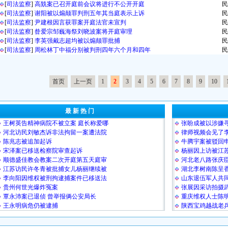
[
司法监察
]
高兟案已召开庭前会议将进行不公开开庭
民
[
司法监察
]
谢阳被以煽颠罪判刑五年其当庭表示上诉
民
[
司法监察
]
尹建根因言获罪案开庭法官未宣判
民
[
司法监察
]
昝爱宗邹巍海祭刘晓波案将开庭审理
民
[
司法监察
]
李英强戴志超均被以煽颠罪批捕
民
[
司法监察
]
周松林丁中福分别被判刑四年六个月和四年
民
首页
上一页
1
2
3
4
5
6
7
8
9
10
最 新 热 门
王树英告精神病院不被立案 庭长称爱哪
张盼成被以涉嫌
河北访民刘敏杰诉非法拘留一案遭法院
律师视频会见了
陈兆志被追加起诉
牛腾宇案被驳回
宋泽案已移送检察院审查起诉
杨丽因上访被江
顺德盛佳教会教案二次开庭第五天庭审
河北老八路张庆
江苏访民许冬青被批捕女儿杨丽继续被
湖北李树南陈呈香
李向阳因维权被刑拘逮捕案件已移送法
山东退伍军人共同
贵州何世光爆炸冤案
张展因采访拍摄
覃永沛案已退侦 曾举报俩公安局长
重庆维权人士陈
王永明病危仍被逮捕
陕西宝鸡越战老