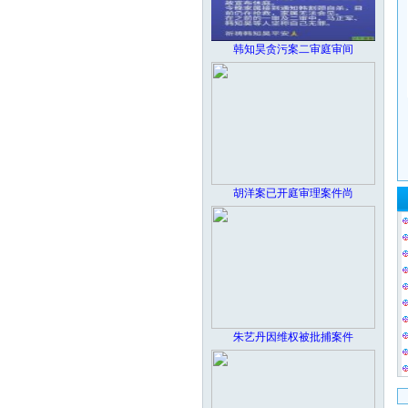
韩知昊贪污案二审庭审间
胡洋案已开庭审理案件尚
朱艺丹因维权被批捕案件