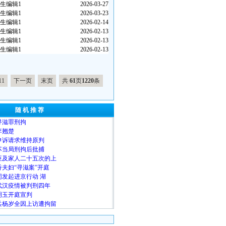
生编辑1
2026-03-27
生编辑1
2026-03-23
生编辑1
2026-02-14
生编辑1
2026-02-13
生编辑1
2026-02-13
生编辑1
2026-02-13
11
下一页
末页
共
61
页
1220
条
随 机 推 荐
寻滋罪刑拘
李翘楚
申诉请求维持原判
苏当局刑拘后批捕
臣及家人二十五次的上
夫妇“寻滋案”开庭
发起进京行动 湖
武汉疫情被判刑四年
明玉开庭宣判
兵杨岁全因上访遭拘留