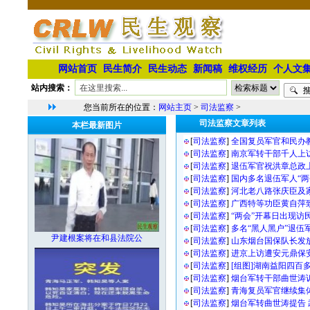
网站首页
民生简介
民生动态
新闻稿
维权经历
个人文
站内搜索：
您当前所在的位置：
网站主页
>
司法监察
>
司法监察文章列表
本栏最新图片
[
司法监察
]
全国复员军官和民办教
[
司法监察
]
南京军转干部千人上
[
司法监察
]
退伍军官祝洪章总政
[
司法监察
]
国内多名退伍军人“两
[
司法监察
]
河北老八路张庆臣及
[
司法监察
]
广西特等功臣黄自萍致
[
司法监察
]
“两会”开幕日出现访
[
司法监察
]
多名“黑人黑户”退伍
尹建根案将在和县法院公
[
司法监察
]
山东烟台国保队长发
[
司法监察
]
进京上访遭安元鼎保
[
司法监察
]
[组图]湖南益阳四百
[
司法监察
]
烟台军转干部曲世涛
[
司法监察
]
青海复员军官继续集
[
司法监察
]
烟台军转曲世涛提告