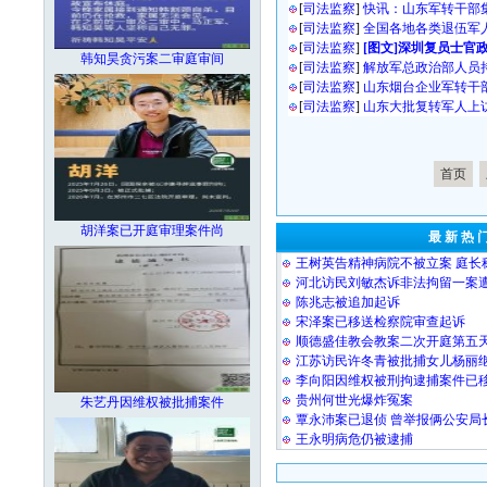
[
司法监察
]
快讯：山东军转干部
[
司法监察
]
全国各地各类退伍军
[
司法监察
]
[图文]深圳复员士官
韩知昊贪污案二审庭审间
[
司法监察
]
解放军总政治部人员
[
司法监察
]
山东烟台企业军转干
[
司法监察
]
山东大批复转军人上
首页
胡洋案已开庭审理案件尚
最 新 热 
王树英告精神病院不被立案 庭长
河北访民刘敏杰诉非法拘留一案
陈兆志被追加起诉
宋泽案已移送检察院审查起诉
顺德盛佳教会教案二次开庭第五
江苏访民许冬青被批捕女儿杨丽
李向阳因维权被刑拘逮捕案件已
贵州何世光爆炸冤案
朱艺丹因维权被批捕案件
覃永沛案已退侦 曾举报俩公安局
王永明病危仍被逮捕