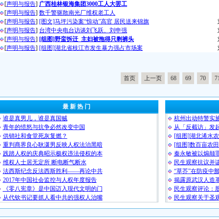
[
声明与报告
]
广西桂林银海集团3000工人大罢工
[
声明与报告
]
数千警驱散南光厂维权老工人
[
声明与报告
]
[图文]马坪污染案“惊动”高官 居民送来锦旗
[
声明与报告
]
台湾中央电台访谈刘飞跃、刘申强
[
声明与报告
]
[组图]野蛮拆迁 主妇被拖得只剩裤头
[
声明与报告
]
[组图]湖北省枝江市发生暴力强占市场案
首页
上一页
68
69
70
7
最 新 热 门
谁是真男儿，谁是真国贼
杭州出动特警实施
青年的愤怒与抗争必然改变中国
从「反截访」发
供销社和食堂死灰复燃？
[组图]湖北浠水
重判商界良心耿潇男反映人权法治黑暗
[组图]数百亩农
践踏人权的庆典昭示极权违法侵权的本
秦永敏被以煽颠罪
维权人士居无定所 断电断气断水
民生观察抗议并
法西斯纪念反法西斯胜利——再论中共
“草芥”在防疫中
2017年中国社会监控与人权年度报告
揭露原武汉人造
《零八宪章》是中国迈入现代文明的门
民生观察评论：
从代钦书记要抓人看中共的强权人治嘴
民生观察关于圣