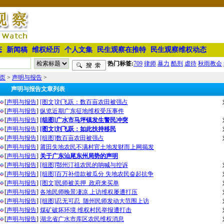
态
新闻稿
维权经历
个人文集
民生观察在推特
民生观察维权动态
热门标签:
709
律师
暴力
酷刑
虐待
秋雨教会
页
>
声明与报告
>
声明与报告文章列表
[
声明与报告
]
[图文]刘飞跃：数百亩农田被强占
[
声明与报告
]
纵览近期广东征地维权受压事件
[
声明与报告
]
[组图]广水市马坪镇发生警民冲突
[
声明与报告
]
[图文]刘飞跃：如此扶持移民
[
声明与报告
]
[组图]数百亩农田被强占
[
声明与报告
]
莆田失地农民不满村官土地发财而上网揭发
[
声明与报告
]
关于广东汕尾东州局势的声明
[
声明与报告
]
[组图]鄂州汀祖农民的呐喊与控诉
[
声明与报告
]
[组图]百万补偿款被瓜分 失地农民奋起抗争
[
声明与报告
]
[图文]民师被关押 政府来买单
[
声明与报告
]
各地民师晚景凄凉 上访维权屡遭打压
[
声明与报告
]
[组图]忍无可忍 随州民师发动大范围上访
[
声明与报告
]
煤矿破坏环境 维权村民举报遭打击
[
声明与报告
]
湖北省广水市库区农民维权消息