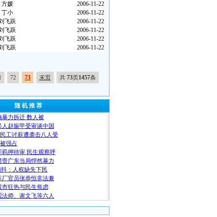
方媛
2006-11-22
丁小
2006-11-22
刘飞跃
2006-11-22
刘飞跃
2006-11-22
刘飞跃
2006-11-22
刘飞跃
2006-11-22
1
72
73
末页
共
73
页
1457
条
随 机 推 荐
暴力拆迁 数人被
起人赵振甲受审谈中国
农民工讨薪遭袭击八人受
田被强占
羁押待审 民生观察呼
谴责广东当局悍然暴力
颤抖：人权缺失下民
革厂官员张恭恒非法兼
股市狂热与民生焦虑
观法师、谢文飞等六人