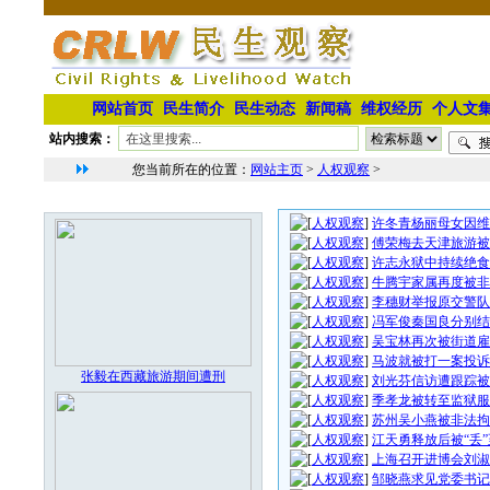
网站首页
民生简介
民生动态
新闻稿
维权经历
个人文
站内搜索：
您当前所在的位置：
网站主页
>
人权观察
>
人权观察文章列表
本栏最新图片
[
人权观察
]
许冬青杨丽母女因维
[
人权观察
]
傅荣梅去天津旅游被
[
人权观察
]
许志永狱中持续绝食
[
人权观察
]
牛腾宇家属再度被非
[
人权观察
]
李穗财举报原交警队
[
人权观察
]
冯军俊秦国良分别结
[
人权观察
]
吴宝林再次被街道雇
[
人权观察
]
马波就被打一案投诉
张毅在西藏旅游期间遭刑
[
人权观察
]
刘光芬信访遭跟踪被
[
人权观察
]
季孝龙被转至监狱服
[
人权观察
]
苏州吴小燕被非法拘
[
人权观察
]
江天勇释放后被“丢
[
人权观察
]
上海召开进博会刘淑
[
人权观察
]
邹晓燕求见党委书记