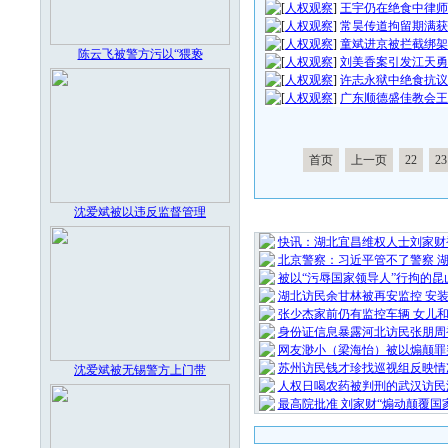
[
人权观察
]
王宇仍在绝食中律师
[
人权观察
]
常昊传道拘留期满获
[
人权观察
]
童斌进京被拦截绑架
陈云飞被警方污以“猥亵
[
人权观察
]
刘美香案引发江天勇
[
人权观察
]
许志永狱中绝食抗议
[
人权观察
]
广东顺德盛佳教会王
首页
上一页
22
23
沈爱斌被以违反监督管理
最 新 热 
快讯：湖北宜昌维权人士刘家财
北京警察：习近平管不了警察 
被以“污辱国家领导人”行拘的昆
湖北访民余甘林被再安监控 安
张少杰家前仍有监控车辆 女儿
身份证信息暴露河北访民张朋周
网友渺小（梁海怡）被以煽颠罪
苏州访民钱才珍找巡视组反映情
沈爱斌被无锡警方上门带
人权日喝农药被判刑的武汉访民
最高院批准 刘家财“煽动颠覆国