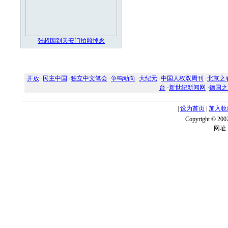
张超因到天安门拍照悼念
·
开放
·
民主中国
·
独立中文笔会
·
争鸣动向
·
大纪元
·
中国人权双周刊
·
北京之
台
·
新世纪新闻网
·
德国之
|
设为首页
|
加入收
Copyright ©
网址：w