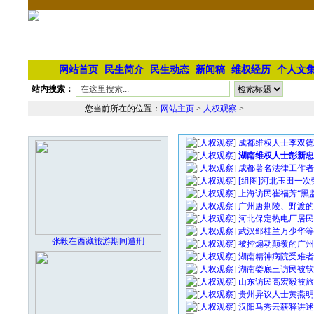
网站首页
民生简介
民生动态
新闻稿
维权经历
个人文
站内搜索：
您当前所在的位置：
网站主页
>
人权观察
>
人权观察文章列表
本栏最新图片
[
人权观察
]
成都维权人士李双德
[
人权观察
]
湖南维权人士彭新忠
[
人权观察
]
成都著名法律工作者
[
人权观察
]
[组图]河北玉田一
[
人权观察
]
上海访民崔福芳“黑
[
人权观察
]
广州唐荆陵、野渡的
[
人权观察
]
河北保定热电厂居民
[
人权观察
]
武汉邹桂兰万少华等
张毅在西藏旅游期间遭刑
[
人权观察
]
被控煽动颠覆的广州
[
人权观察
]
湖南精神病院受难者
[
人权观察
]
湖南娄底三访民被软
[
人权观察
]
山东访民高宏毅被旅
[
人权观察
]
贵州异议人士黄燕明
[
人权观察
]
汉阳马秀云获释讲述