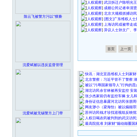
[
人权观察
]
武汉拆迁户陈明光王
[
人权观察
]
成都公民记者幸清贤
[
人权观察
]
北京大规模抓捕访民
陈云飞被警方污以“猥亵
[
人权观察
]
[图文]广东维权人
[
人权观察
]
上海访民或被带走或
[
人权观察
]
异议人士孙文广、李
首页
上一页
沈爱斌被以违反监督管理
最 新 热 
快讯：湖北宜昌维权人士刘家财
北京警察：习近平管不了警察 
被以“污辱国家领导人”行拘的昆
湖北访民余甘林被再安监控 安
张少杰家前仍有监控车辆 女儿
身份证信息暴露河北访民张朋周
网友渺小（梁海怡）被以煽颠罪
苏州访民钱才珍找巡视组反映情
沈爱斌被无锡警方上门带
人权日喝农药被判刑的武汉访民
最高院批准 刘家财“煽动颠覆国