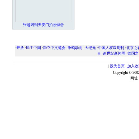
张超因到天安门拍照悼念
·
开放
·
民主中国
·
独立中文笔会
·
争鸣动向
·
大纪元
·
中国人权双周刊
·
北京之
台
·
新世纪新闻网
·
德国之
|
设为首页
|
加入收
Copyright ©
网址：w