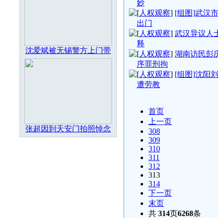
妙
[
人权观察
]
[组图]武汉
出门
[
人权观察
]
武汉异议人
释
沈爱斌被无锡警方上门带
[
人权观察
]
湖南访民彭
序罪刑拘
[
人权观察
]
[组图]沈阳
遭劳教
首页
上一页
张超因到天安门拍照悼念
308
309
310
311
312
313
314
下一页
末页
共
314
页
6268
条