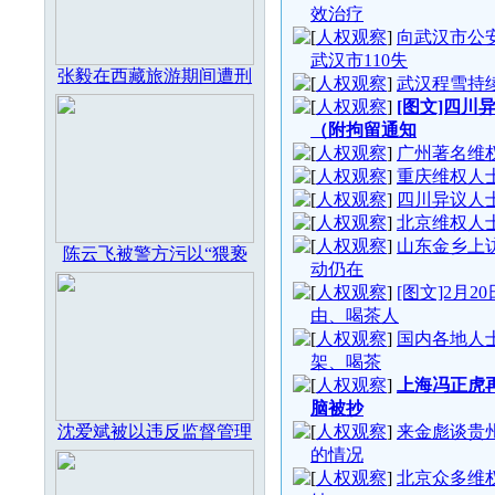
效治疗
[
人权观察
]
向武汉市公
武汉市110失
张毅在西藏旅游期间遭刑
[
人权观察
]
武汉程雪持
[
人权观察
]
[图文]四川
（附拘留通知
[
人权观察
]
广州著名维
[
人权观察
]
重庆维权人
[
人权观察
]
四川异议人
[
人权观察
]
北京维权人
[
人权观察
]
山东金乡上
陈云飞被警方污以“猥亵
动仍在
[
人权观察
]
[图文]2月
由、喝茶人
[
人权观察
]
国内各地人
架、喝茶
[
人权观察
]
上海冯正虎
脑被抄
沈爱斌被以违反监督管理
[
人权观察
]
来金彪谈贵
的情况
[
人权观察
]
北京众多维