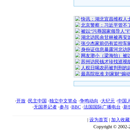
最 新 热
快讯：湖北宜昌维权人
北京警察：习近平管不了
被以“污辱国家领导人”
湖北访民余甘林被再安监
张少杰家前仍有监控车辆
身份证信息暴露河北访
网友渺小（梁海怡）被
苏州访民钱才珍找巡视组
人权日喝农药被判刑的
最高院批准 刘家财“煽
·
开放
·
民主中国
·
独立中文笔会
·
争鸣动向
·
大纪元
·
中国
·
无国界记者
·
参与
·
BBC
·
法国国际广播电台
·
新
|
设为首页
|
加入收藏
Copyright © 