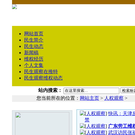
网站首页
民生简介
民生动态
新闻稿
维权经历
个人文集
民生观察在推特
民生观察维权动态
站内搜索：
您当前所在的位置：
网站主页
>
人权观察
>
人权观察文章列表
本栏最新图片
[
人权观察
]
快讯：天津
禁
[
人权观察
]
广东劳工维
[
人权观察
]
武汉访民张