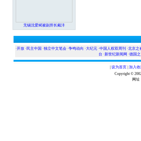
无锡沈爱斌被副所长戴沣
·
开放
·
民主中国
·
独立中文笔会
·
争鸣动向
·
大纪元
·
中国人权双周刊
·
北京之
台
·
新世纪新闻网
·
德国之
|
设为首页
|
加入收
Copyright ©
网址：w