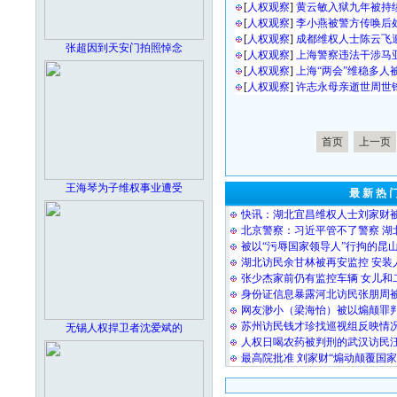
[
人权观察
]
黄云敏入狱九年被持
[
人权观察
]
李小燕被警方传唤后
[
人权观察
]
成都维权人士陈云飞
张超因到天安门拍照悼念
[
人权观察
]
上海警察违法干涉马
[
人权观察
]
上海“两会”维稳多人
[
人权观察
]
许志永母亲逝世周世
首页
上一页
王海琴为子维权事业遭受
最 新 热 
快讯：湖北宜昌维权人士刘家财
北京警察：习近平管不了警察 湖
被以“污辱国家领导人”行拘的昆
湖北访民余甘林被再安监控 安装
张少杰家前仍有监控车辆 女儿和
身份证信息暴露河北访民张朋周
网友渺小（梁海怡）被以煽颠罪
苏州访民钱才珍找巡视组反映情况
无锡人权捍卫者沈爱斌的
人权日喝农药被判刑的武汉访民
最高院批准 刘家财“煽动颠覆国