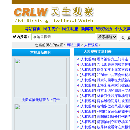
网站首页
民生简介
民生动态
新闻稿
维权经历
个人文
站内搜索：
您当前所在的位置：
网站主页
>
人权观察
>
人权观察文章列表
本栏最新图片
[
人权观察
]
瞿华被警方上门带走
[
人权观察
]
邓飞因关注弱势群体
[
人权观察
]
刘冬宝被上海警方跨
[
人权观察
]
2026年中共两会维
[
人权观察
]
满宗礼因承租大院被
[
人权观察
]
上海宋嘉鸿家门被镇
[
人权观察
]
驻京上访的四川王义
[
人权观察
]
林春芬侯晶探望杨丽
沈爱斌被无锡警方上门带
[
人权观察
]
两会维稳闫秀红被围
[
人权观察
]
各地多位访民进京遭
[
人权观察
]
张扣扣父亲张福如手
[
人权观察
]
向阳被副所长打伤诉
[
人权观察
]
杨丽被剥夺医疗杨国
[
人权观察
]
杨秀婷被看守在家报