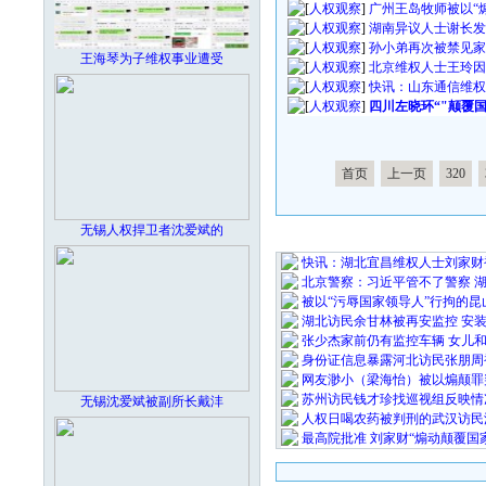
[
人权观察
]
广州王岛牧师被以“
[
人权观察
]
湖南异议人士谢长发
[
人权观察
]
孙小弟再次被禁见家
王海琴为子维权事业遭受
[
人权观察
]
北京维权人士王玲因
[
人权观察
]
快讯：山东通信维权
[
人权观察
]
四川左晓环“"颠覆
首页
上一页
320
无锡人权捍卫者沈爱斌的
最 新 热 
快讯：湖北宜昌维权人士刘家财
北京警察：习近平管不了警察 
被以“污辱国家领导人”行拘的昆
湖北访民余甘林被再安监控 安
张少杰家前仍有监控车辆 女儿
身份证信息暴露河北访民张朋周
网友渺小（梁海怡）被以煽颠罪
苏州访民钱才珍找巡视组反映情
无锡沈爱斌被副所长戴沣
人权日喝农药被判刑的武汉访民
最高院批准 刘家财“煽动颠覆国