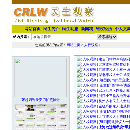
网站首页
民生简介
民生动态
新闻稿
维权经历
个人文
站内搜索：
您当前所在的位置：
网站主页
>
人权观察
>
人权观察文章列表
本栏最新图片
[
人权观察
]
唐吉田律师今晚接到
[
人权观察
]
北京维权律师黎雄兵
[
人权观察
]
江苏维权人士杭州访
[
人权观察
]
湖北维权人士尹旭安
[
人权观察
]
[组图]河南鹤壁企
[
人权观察
]
[图文]广西“特等功
[
人权观察
]
武汉江岸区以断水断
[
人权观察
]
浙江小三盘占地再爆
张超因到天安门拍照悼念
[
人权观察
]
杭州多名民主人士被
[
人权观察
]
左晓环的家人遭威胁
[
人权观察
]
[图文]湖北精神病
[
人权观察
]
北京维权人士曹顺利
[
人权观察
]
[组图]河北异议人
[
人权观察
]
上海动迁组私设“黑