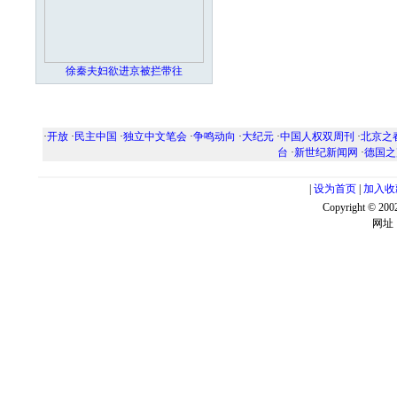
徐秦夫妇欲进京被拦带往
·
开放
·
民主中国
·
独立中文笔会
·
争鸣动向
·
大纪元
·
中国人权双周刊
·
北京之
台
·
新世纪新闻网
·
德国之
|
设为首页
|
加入收
Copyright ©
网址：w