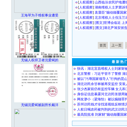
[
人权观察
]
山西临汾农民护地遭
[
人权观察
]
湖南维权人士罗茜诉
[
人权观察
]
袁显臣“煽动颠覆国家
王海琴为子维权事业遭受
[
人权观察
]
北京维权人士倪玉兰
[
人权观察
]
[图文]世博会临近 
[
人权观察
]
[图文]湖北尹旭安状
首页
上一页
无锡人权捍卫者沈爱斌的
最 新 热 
快讯：湖北宜昌维权人士刘家财
北京警察：习近平管不了警察 湖
被以“污辱国家领导人”行拘的昆
湖北访民余甘林被再安监控 安装
张少杰家前仍有监控车辆 女儿和
身份证信息暴露河北访民张朋周
网友渺小（梁海怡）被以煽颠罪
苏州访民钱才珍找巡视组反映情况
无锡沈爱斌被副所长戴沣
人权日喝农药被判刑的武汉访民
最高院批准 刘家财“煽动颠覆国