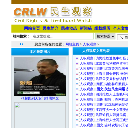
网站首页
民生简介
民生动态
新闻稿
维权经历
个人文
站内搜索：
您当前所在的位置：
网站主页
>
人权观察
>
人权观察文章列表
本栏最新图片
[
人权观察
]
访民维权遭集中打压
[
人权观察
]
北京曹顺利被拘留等
[
人权观察
]
[组图]北京警方以离
[
人权观察
]
上海世博会开园 来沪
[
人权观察
]
武汉公安局长信访日
[
人权观察
]
[组图]湖南娄底数百
[
人权观察
]
[图文]关注民生问题
[
人权观察
]
四川维权人士左晓环
张超因到天安门拍照悼念
[
人权观察
]
[组图]视频：湖南株
[
人权观察
]
[组图]武汉精神病院
[
人权观察
]
江西萍乡一小女孩突
[
人权观察
]
武汉逾百人强拆民房
[
人权观察
]
上海维权人士冯正虎
[
人权观察
]
[图文]吉林农场职工