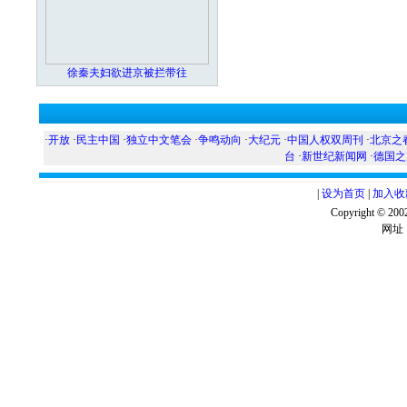
徐秦夫妇欲进京被拦带往
·
开放
·
民主中国
·
独立中文笔会
·
争鸣动向
·
大纪元
·
中国人权双周刊
·
北京之
台
·
新世纪新闻网
·
德国之
|
设为首页
|
加入收
Copyright ©
网址：w