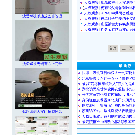
[
人权观察
]
庄磊被福州公安刑事
[
人权观察
]
杨丽和父母被强制送
[
人权观察
]
2026年中共两会维
沈爱斌被以违反监督管理
[
人权观察
]
被黑社会绑架的王义
[
人权观察
]
庄磊被警方传唤家属
[
人权观察
]
刘冬宝在陕西被两部
首页
上一页
沈爱斌被无锡警方上门带
最 新 热 
快讯：湖北宜昌维权人士刘家财
北京警察：习近平管不了警察 湖
被以“污辱国家领导人”行拘的昆
湖北访民余甘林被再安监控 安装
张少杰家前仍有监控车辆 女儿和
身份证信息暴露河北访民张朋周
网友渺小（梁海怡）被以煽颠罪
苏州访民钱才珍找巡视组反映情况
张超因到天安门拍照悼念
人权日喝农药被判刑的武汉访民
最高院批准 刘家财“煽动颠覆国