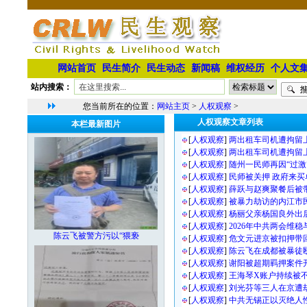
网站首页
民生简介
民生动态
新闻稿
维权经历
个人文
站内搜索：
您当前所在的位置：
网站主页
>
人权观察
>
人权观察文章列表
本栏最新图片
[
人权观察
]
两出租车司机遭拘留
[
人权观察
]
两出租车司机遭拘留
[
人权观察
]
随州一民师再因“过激
[
人权观察
]
民师被关押 政府来买
[
人权观察
]
薛跃与赵爽聚餐后被
[
人权观察
]
被暴力劫访的内江市
[
人权观察
]
杨丽父亲杨国良外出
[
人权观察
]
2026年中共两会维
陈云飞被警方污以“猥亵
[
人权观察
]
危文元进京被扣押带
[
人权观察
]
陈云飞在成都被暴徒
[
人权观察
]
谢阳被超期羁押案件
[
人权观察
]
王海琴X账户持续被
[
人权观察
]
刘光芬等三人在京遭
[
人权观察
]
中共无锡正以灭绝人