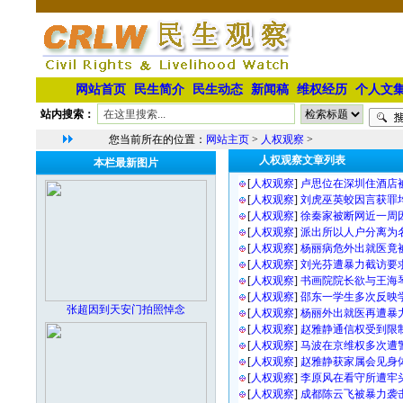
网站首页
民生简介
民生动态
新闻稿
维权经历
个人文
站内搜索：
您当前所在的位置：
网站主页
>
人权观察
>
人权观察文章列表
本栏最新图片
[
人权观察
]
卢思位在深圳住酒店
[
人权观察
]
刘虎巫英蛟因言获罪
[
人权观察
]
徐秦家被断网近一周
[
人权观察
]
派出所以人户分离为
[
人权观察
]
杨丽病危外出就医竟被
[
人权观察
]
刘光芬遭暴力截访要
[
人权观察
]
书画院院长欲与王海
[
人权观察
]
邵东一学生多次反映
张超因到天安门拍照悼念
[
人权观察
]
杨丽外出就医再遭暴
[
人权观察
]
赵雅静通信权受到限
[
人权观察
]
马波在京维权多次遭
[
人权观察
]
赵雅静获家属会见身
[
人权观察
]
李原风在看守所遭牢
[
人权观察
]
成都陈云飞被暴力袭