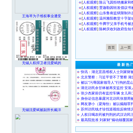
[
人权观察
]
陈云飞因拒绝搬家和
[
人权观察
]
贾迦勒因转发倡议书
[
人权观察
]
山东鲁南监狱限制许
王海琴为子维权事业遭受
[
人权观察
]
温州雅阳教堂十字架
[
人权观察
]
牛腾宇父亲手机号被
[
人权观察
]
陈树庆收到政府告知
首页
上一页
无锡人权捍卫者沈爱斌的
最 新 热 
快讯：湖北宜昌维权人士刘家财
北京警察：习近平管不了警察 湖
被以“污辱国家领导人”行拘的昆
湖北访民余甘林被再安监控 安装
张少杰家前仍有监控车辆 女儿和
身份证信息暴露河北访民张朋周
网友渺小（梁海怡）被以煽颠罪
苏州访民钱才珍找巡视组反映情况
无锡沈爱斌被副所长戴沣
人权日喝农药被判刑的武汉访民
最高院批准 刘家财“煽动颠覆国