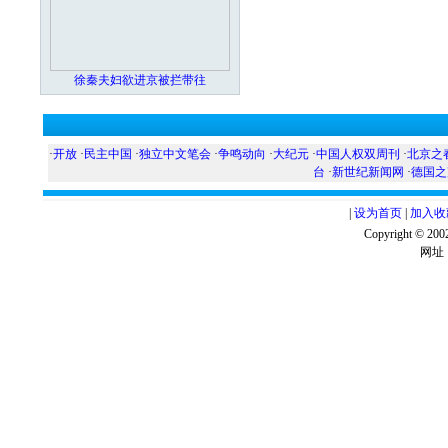
徐秦夫妇欲进京被拦带往
·
开放
·
民主中国
·
独立中文笔会
·
争鸣动向
·
大纪元
·
中国人权双周刊
·
北京之
台
·
新世纪新闻网
·
德国之
|
设为首页
|
加入收
Copyright ©
网址：w