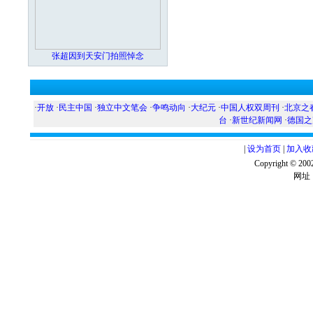
张超因到天安门拍照悼念
·
开放
·
民主中国
·
独立中文笔会
·
争鸣动向
·
大纪元
·
中国人权双周刊
·
北京之
台
·
新世纪新闻网
·
德国之
|
设为首页
|
加入收
Copyright ©
网址：w