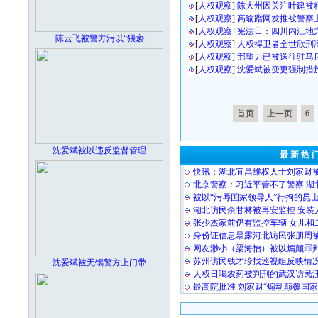
[
人权观察
]
陈大州因关注叶建被
[
人权观察
]
高瑜蹭网发推被警察
[
人权观察
]
宪法日：四川内江地
陈云飞被警方污以“猥亵
[
人权观察
]
人权捍卫者全世欣刑
[
人权观察
]
邢望力已被送往驻马
[
人权观察
]
沈爱斌被变更强制措
首页
上一页
6
沈爱斌被以违反监督管理
最 新 热 
快讯：湖北宜昌维权人士刘家财
北京警察：习近平管不了警察 湖
被以“污辱国家领导人”行拘的昆
湖北访民余甘林被再安监控 安装
张少杰家前仍有监控车辆 女儿和
身份证信息暴露河北访民张朋周
网友渺小（梁海怡）被以煽颠罪
苏州访民钱才珍找巡视组反映情况
沈爱斌被无锡警方上门带
人权日喝农药被判刑的武汉访民
最高院批准 刘家财“煽动颠覆国