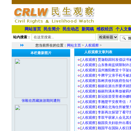
网站首页
民生简介
民生动态
新闻稿
维权经历
个人文
站内搜索：
您当前所在的位置：
网站主页
>
人权观察
>
人权观察文章列表
本栏最新图片
[
人权观察
]
贾迦勒因转发倡议书
[
人权观察
]
山东鲁南监狱限制许
[
人权观察
]
温州雅阳教堂十字架
[
人权观察
]
牛腾宇父亲手机号被
[
人权观察
]
陈树庆收到政府告知
[
人权观察
]
杨丽在派出所要求就
[
人权观察
]
杨丽刑满未释放被羁
[
人权观察
]
新冠疫苗受害者孙娜
张毅在西藏旅游期间遭刑
[
人权观察
]
李翘楚平安夜寄信：
[
人权观察
]
程渊在北海住所被警
[
人权观察
]
李新再次探望了看守
[
人权观察
]
李双平获家人会见其
[
人权观察
]
杨国良夫妇欲外出看
[
人权观察
]
顾国平在国际人权日