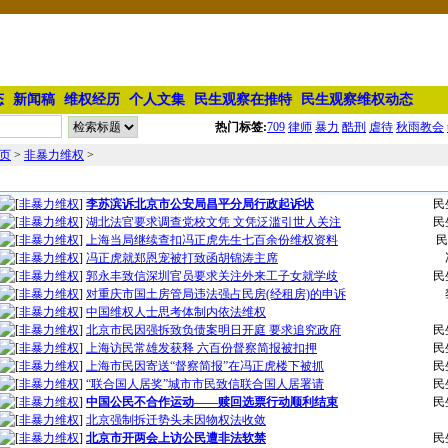
态
新闻稿
维权经历
个人文集
民生观察在推特
民生观察维权动态
热门标签:
709
律师
暴力
酷刑
虐待
秋雨教会
页
>
非暴力维权
>
非暴力维权文章列表
[
非暴力维权
]
李苏滨诉北京市公安局昌平分局行政起诉状
民
[
非暴力维权
]
湖北法官要求调查党校文凭 文凭泛滥引世人关注
民
[
非暴力维权
]
上海当局继续查扣冯正虎先生七百余份维权资料
民
[
非暴力维权
]
冯正虎就郑恩宠被打致函胡锦涛主席
[
非暴力维权
]
郭永丰致信深圳官员要求关注外来工子女就学歧
民
[
非暴力维权
]
对重庆市国土房管局违法强占民房(经租房)的申诉
[
非暴力维权
]
中国维权人士思考体制内依法维权
[
非暴力维权
]
北京市民因强拆致负债案明日开庭 要求追究政府
民
[
非暴力维权
]
上海访民常雄发获释 六百份督察简报被扣押
民
[
非暴力维权
]
上海市民因寄送“督察简报”在冯正虎楼下被抓
民
[
非暴力维权
]
“联合国人居奖”城市市民致信联合国人居署请
民
[
非暴力维权
]
中国公民不合作运动——赎回选票行动顺利结束
民
[
非暴力维权
]
北京强制拆迁势头未因物权法收敛
[
非暴力维权
]
北京市开两会上访公民遭非法软禁
民