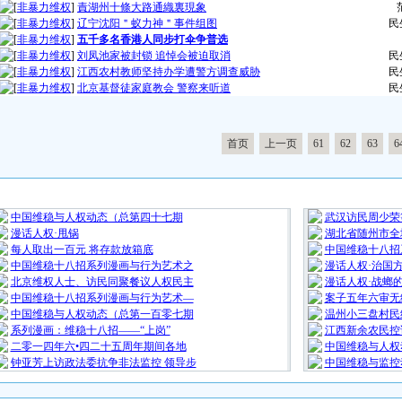
[
非暴力维权
]
責湖州十條大路通織裏現象
[
非暴力维权
]
辽宁沈阳＂蚁力神＂事件组图
民
[
非暴力维权
]
五千多名香港人同步打伞争普选
[
非暴力维权
]
刘凤池家被封锁 追悼会被迫取消
民
[
非暴力维权
]
江西农村教师坚持办学遭警方调查威胁
民
[
非暴力维权
]
北京基督徒家庭教会 警察来听道
民
首页
上一页
61
62
63
6
最 新 热 门
中国维稳与人权动态（总第四十七期
武汉访民周少荣
漫话人权·甩锅
湖北省随州市全
每人取出一百元 将存款放箱底
中国维稳十八招
中国维稳十八招系列漫画与行为艺术之
漫话人权·治国
北京维权人士、访民同聚餐议人权民主
漫话人权·战螂
中国维稳十八招系列漫画与行为艺术—
案子五年六审无
中国维稳与人权动态（总第一百零七期
温州小三盘村民
系列漫画：维稳十八招——“上岗”
江西新余农民控
二零一四年六•四二十五周年期间各地
中国维稳与人权
钟亚芳上访政法委抗争非法监控 领导步
中国维稳与监控