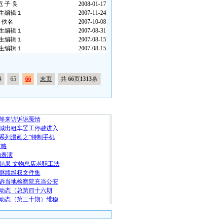
范 子 良
2008-01-17
生编辑１
2007-11-24
佚名
2007-10-08
生编辑１
2007-08-31
生编辑１
2007-08-15
生编辑１
2007-08-15
4
65
66
末页
共
66
页
1313
条
随 机 推 荐
等来访诉说冤情
城出租车罢工停驶进入
系列漫画之“特制手机
方略
的表演
结果 文物总店老职工法
继续维权文件集
诉当地检察院充当公安
动态（总第四十六期
动态（第三十期）维稳