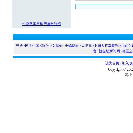
封尧良李雪梅房屋被强拆
·
开放
·
民主中国
·
独立中文笔会
·
争鸣动向
·
大纪元
·
中国人权双周刊
·
北京之
台
·
新世纪新闻网
·
德国之
|
设为首页
|
加入收
Copyright ©
网址：w