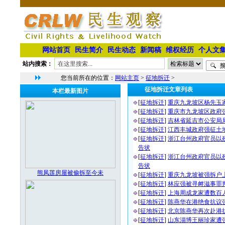
网站首页
民生简介
民生动态
新闻稿
维权经历
个人文
站内搜索：
您当前所在的位置：
网站主页
>
征地拆迁
>
征地拆迁文章列表
本栏最新图片
[
征地拆迁
]
重庆九龙坡区杨先玉
[
征地拆迁
]
重庆市九龙坡区政府
[
征地拆迁
]
吉林省延吉市公安局
[
征地拆迁
]
江西丰城政府强征土
[
征地拆迁
]
浙江台州政府官员以
告状
[
征地拆迁
]
浙江台州政府官员以
告状
熊凤莲房屋被偷拆至今未
[
征地拆迁
]
重庆九龙坡被强拆户
[
征地拆迁
]
林应强被寻衅滋事罪
[
征地拆迁
]
上海周成龙家遭数百
[
征地拆迁
]
陈燕华在港绝食抗议
[
征地拆迁
]
北京陈燕华再次赴港
[
征地拆迁
]
山东淄博王丽珍家遭