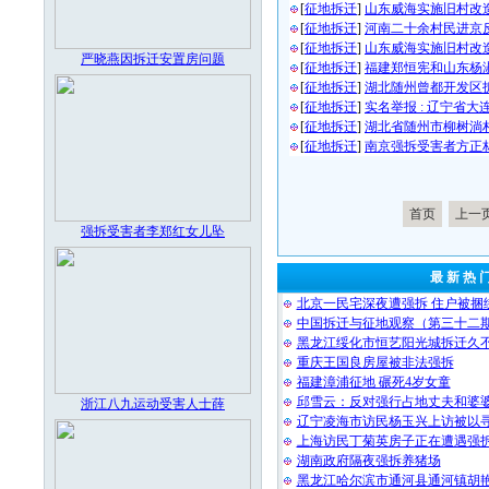
[
征地拆迁
]
山东威海实施旧村改
[
征地拆迁
]
河南二十余村民进京
[
征地拆迁
]
山东威海实施旧村改
严晓燕因拆迁安置房问题
[
征地拆迁
]
福建郑恒宪和山东杨
[
征地拆迁
]
湖北随州曾都开发区
[
征地拆迁
]
实名举报 : 辽宁省
[
征地拆迁
]
湖北省随州市柳树淌
[
征地拆迁
]
南京强拆受害者方正
首页
上一
强拆受害者李郑红女儿坠
最 新 热 
北京一民宅深夜遭强拆 住户被捆
中国拆迁与征地观察（第三十二
黑龙江绥化市恒艺阳光城拆迁久
重庆王国良房屋被非法强拆
福建漳浦征地 碾死4岁女童
邱雪云：反对强行占地丈夫和婆
浙江八九运动受害人士薛
辽宁凌海市访民杨玉兴上访被以
上海访民丁菊英房子正在遭遇强
湖南政府隔夜强拆养猪场
黑龙江哈尔滨市通河县通河镇胡