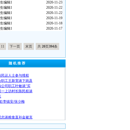
生编辑1
2020-11-23
生编辑1
2020-11-22
生编辑1
2020-11-22
生编辑1
2020-11-19
生编辑1
2020-11-18
生编辑1
2020-11-17
11
下一页
末页
共
20
页
394
条
随 机 推 荐
谈民运人士参与维权
会职工王新宽谈下岗及
输公司职工叶敏谈“买
另一上访村长陈民权谈
态
妮/李镇安/张少梅
显忠谈粮食直补金被克