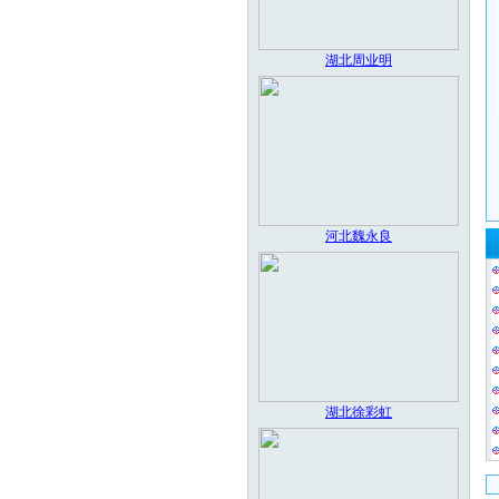
湖北周业明
河北魏永良
湖北徐彩虹