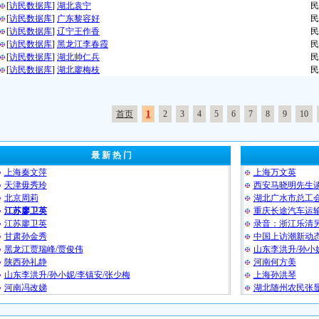
[
访民数据库
]
湖北袁宁
民
[
访民数据库
]
广东黎容好
民
[
访民数据库
]
辽宁王作香⁩
民
[
访民数据库
]
黑龙江李春霞
民
[
访民数据库
]
湖北帅仁兵⁩
民
[
访民数据库
]
湖北廖梅枝
民
首页
1
2
3
4
5
6
7
8
9
10
最 新 热 门
上海秦文萍
上海万文英
天津毋秀玲
西安马晓明先生
北京周莉
湖北广水市总工
江苏廖卫英
重庆长途汽车运
江苏廖卫英
录音：浙江乐清
甘肃孙金秀
中国上访潮新动
黑龙江贾瑞峰/贾俊伟
山东李洪升/孙小
陕西孙礼静
河南何方美
山东李洪升/孙小妮/李镇安/张少梅
上海孙洪琴
河南冯改娣
湖北随州农民张