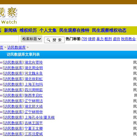
态
新闻稿
维权经历
个人文集
民生观察在推特
民生观察维权动态
热门标签:
709
律师
暴力
酷刑
虐待
秋雨教会
页
>
访民数据库
>
访民数据库文章列表
[
访民数据库
]
湖北向贤玲
民
[
访民数据库
]
湖北周业明
民
[
访民数据库
]
河北魏永良
民
[
访民数据库
]
湖北徐彩虹
民
[
访民数据库
]
上海王扣玛
民
[
访民数据库
]
四川周明茹
民
[
访民数据库
]
陕西李启红
[
访民数据库
]
⁨辽宁林明洁
民
[
访民数据库
]
湖北郑大靖
民
[
访民数据库
]
辽宁林明华
民
[
访民数据库
]
上海孔令珍/夏关根
民
[
访民数据库
]
吉林王国平
民
[
访民数据库
]
宁夏王文卿
民
[
访民数据库
]
江苏沈爱斌
民