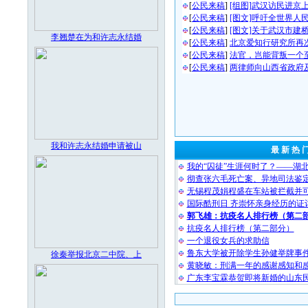
[
公民来稿
]
[组图]武汉访民进京
[
公民来稿
]
[图文]呼吁全世界人
[
公民来稿
]
[图文]关于武汉市建
李翘楚在为和许志永结婚
[
公民来稿
]
北京爱知行研究所再
[
公民来稿
]
法官，岂能背叛一个
[
公民来稿
]
两律师向山西省政府
我和许志永结婚申请被山
最 新 热 
我的“囚徒”生涯何时了？——湖
彻查张六毛死亡案、异地司法鉴
无锡程茂娟程盛在车站被拦截并
国际酷刑日 齐崇怀亲身经历的证
郭飞雄：抗疫名人排行榜（第二
抗疫名人排行榜（第二部分）
一个退役女兵的求助信
鲁东大学被开除学生孙健举牌事
徐秦举报北京二中院、上
黄晓敏：刑满一年的感谢感知和
广东李宝霖恭贺即将新婚的山东