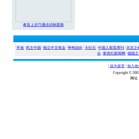
奉旨上京巧遇信访制度新
·
开放
·
民主中国
·
独立中文笔会
·
争鸣动向
·
大纪元
·
中国人权双周刊
·
北京之
台
·
新世纪新闻网
·
德国之
|
设为首页
|
加入收
Copyright ©
网址：w