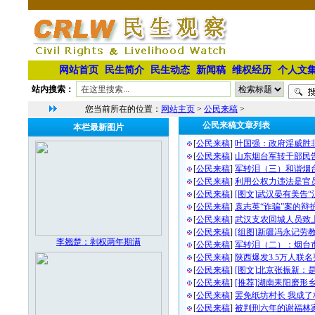
网站首页
民生简介
民生动态
新闻稿
维权经历
个人文
站内搜索：
您当前所在的位置：
网站主页
>
公民来稿
>
公民来稿文章列表
本栏最新图片
[
公民来稿
]
叶国强：政府淫威胜
[
公民来稿
]
山东烟台军转干部民告
[
公民来稿
]
军转泪（三）和谐烟
[
公民来稿
]
利用公权力违法是官
[
公民来稿
]
[图文]武汉晏有美告“
[
公民来稿
]
袁志英“诈骗”案的辩
[
公民来稿
]
武汉支农回城人员致
[
公民来稿
]
[组图]新疆冯永记劳
李翘楚：剥权两年期满
[
公民来稿
]
军转泪（二）：烟台
[
公民来稿
]
陕西爆发3.5万人联
[
公民来稿
]
[图文]北京张振新：
[
公民来稿
]
[推荐]湖南耒阳磨形
[
公民来稿
]
罢免纸坊村长 我成了
[
公民来稿
]
被判刑六年的谢福林