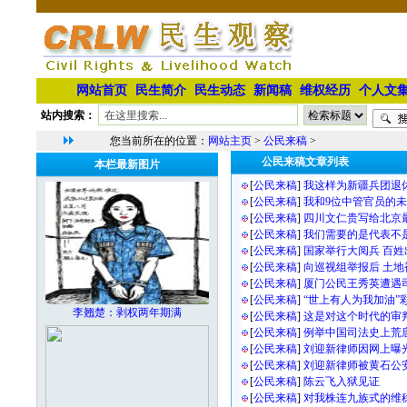
网站首页
民生简介
民生动态
新闻稿
维权经历
个人文
站内搜索：
您当前所在的位置：
网站主页
>
公民来稿
>
公民来稿文章列表
本栏最新图片
[
公民来稿
]
我这样为新疆兵团退
[
公民来稿
]
我和9位中管官员的
[
公民来稿
]
四川文仁贵写给北京
[
公民来稿
]
我们需要的是代表不
[
公民来稿
]
国家举行大阅兵 百姓
[
公民来稿
]
向巡视组举报后 土
[
公民来稿
]
厦门公民王秀英遭遇
[
公民来稿
]
“世上有人为我加油”
李翘楚：剥权两年期满
[
公民来稿
]
这是对这个时代的审判
[
公民来稿
]
例举中国司法史上荒唐
[
公民来稿
]
刘迎新律师因网上曝
[
公民来稿
]
刘迎新律师被黄石公安
[
公民来稿
]
陈云飞入狱见证
[
公民来稿
]
对我株连九族式的维