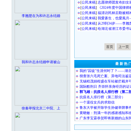
[
公民来稿
]
志愿律师团发布妇女
[
公民来稿
]
《2024年度中国律
[
公民来稿
]
福清访民林后勤被精
李翘楚在为和许志永结婚
[
公民来稿
]
我愛蒼生，也愛風月
[
公民来稿
]
从29到34岁——李
[
公民来稿
]
给湖北省潜江市委书
首页
上一页
我和许志永结婚申请被山
最 新 热 
我的“囚徒”生涯何时了？——湖
彻查张六毛死亡案、异地司法鉴
无锡程茂娟程盛在车站被拦截并
国际酷刑日 齐崇怀亲身经历的证
郭飞雄：抗疫名人排行榜（第二
抗疫名人排行榜（第二部分）
一个退役女兵的求助信
鲁东大学被开除学生孙健举牌事
徐秦举报北京二中院、上
黄晓敏：刑满一年的感谢感知和
广东李宝霖恭贺即将新婚的山东