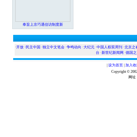
奉旨上京巧遇信访制度新
·
开放
·
民主中国
·
独立中文笔会
·
争鸣动向
·
大纪元
·
中国人权双周刊
·
北京之
台
·
新世纪新闻网
·
德国之
|
设为首页
|
加入收
Copyright ©
网址：w