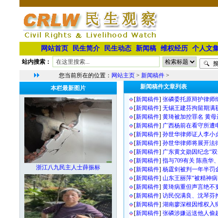
网站首页
民生简介
民生动态
新闻稿
维权经历
个人文
站内搜索：
您当前所在的位置：
网站主页
>
新闻稿件
>
新闻稿件文章列表
本栏最新图片
[
新闻稿件
]
张磷委托原辩护律师
[
新闻稿件
]
无锡王建芬拘留期满
[
新闻稿件
]
黄琦被加控罪名 黄母
[
新闻稿件
]
广西杨前在看守所遭
[
新闻稿件
]
孙世华律师证人李小
[
新闻稿件
]
孙世华律师将展开法
[
新闻稿件
]
广东黄文勋因纪念“双
[
新闻稿件
]
指与709有关 陈燕
浙江八九民主人士薛振标
[
新闻稿件
]
杨霆剑被判一年半罚
[
新闻稿件
]
山东王丽萍“被精神病
[
新闻稿件
]
黄琦病重但声言绝不
[
新闻稿件
]
访民倪满良、沈琴芬
[
新闻稿件
]
湖南廖深根因维权入
[
新闻稿件
]
张磷涉嫌运送他人偷