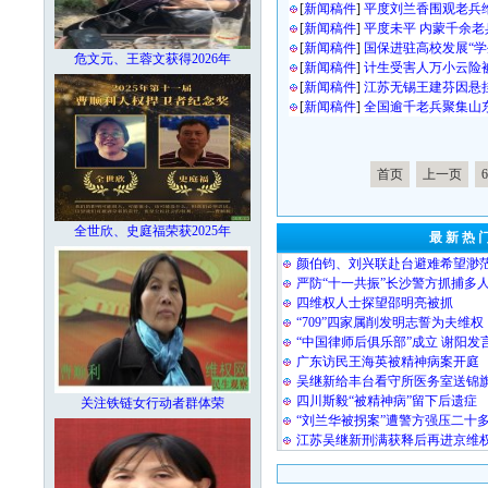
[
新闻稿件
]
平度刘兰香围观老兵
[
新闻稿件
]
平度未平 内蒙千余老
[
新闻稿件
]
国保进驻高校发展“学
危文元、王蓉文获得2026年
[
新闻稿件
]
计生受害人万小云险
[
新闻稿件
]
江苏无锡王建芬因悬
[
新闻稿件
]
全国逾千老兵聚集山
首页
上一页
6
全世欣、史庭福荣获2025年
最 新 热 
颜伯钧、刘兴联赴台避难希望渺
严防“十一共振”长沙警方抓捕多
四维权人士探望邵明亮被抓
“709”四家属削发明志誓为夫维权
“中国律师后俱乐部”成立 谢阳发
广东访民王海英被精神病案开庭
吴继新给丰台看守所医务室送锦
四川斯毅“被精神病”留下后遗症
关注铁链女行动者群体荣
“刘兰华被拐案”遭警方强压二十
江苏吴继新刑满获释后再进京维