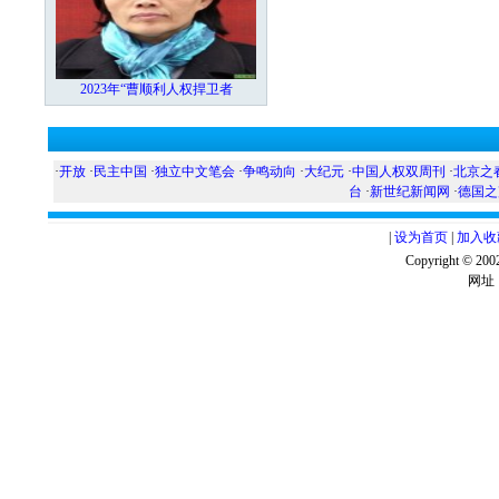
2023年“曹顺利人权捍卫者
·
开放
·
民主中国
·
独立中文笔会
·
争鸣动向
·
大纪元
·
中国人权双周刊
·
北京之
台
·
新世纪新闻网
·
德国之
|
设为首页
|
加入收
Copyright ©
网址：w