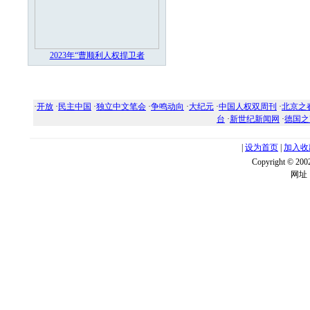
2023年“曹顺利人权捍卫者
·
开放
·
民主中国
·
独立中文笔会
·
争鸣动向
·
大纪元
·
中国人权双周刊
·
北京之
台
·
新世纪新闻网
·
德国之
|
设为首页
|
加入收
Copyright ©
网址：w