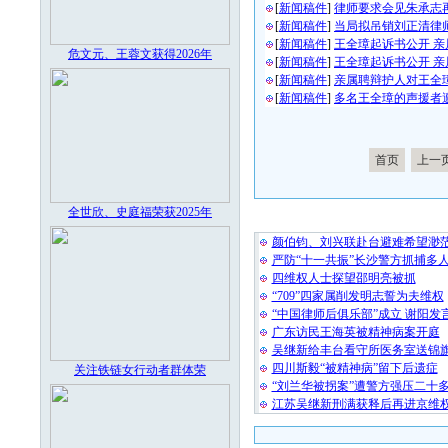
[
新闻稿件
]
律师要求会见朱承志
[
新闻稿件
]
当局拟吊销刘正清律
[
新闻稿件
]
王全璋起诉书公开 
危文元、王蓉文获得2026年
[
新闻稿件
]
王全璋起诉书公开 
[
新闻稿件
]
亲属聘辩护人对王全
[
新闻稿件
]
多名王全璋的声援者
首页
上一
全世欣、史庭福荣获2025年
最 新 热 
颜伯钧、刘兴联赴台避难希望渺
严防“十一共振”长沙警方抓捕多
四维权人士探望邵明亮被抓
“709”四家属削发明志誓为夫维权
“中国律师后俱乐部”成立 谢阳发
广东访民王海英被精神病案开庭
吴继新给丰台看守所医务室送锦
四川斯毅“被精神病”留下后遗症
关注铁链女行动者群体荣
“刘兰华被拐案”遭警方强压二十
江苏吴继新刑满获释后再进京维