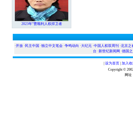
2023年“曹顺利人权捍卫者
·
开放
·
民主中国
·
独立中文笔会
·
争鸣动向
·
大纪元
·
中国人权双周刊
·
北京之
台
·
新世纪新闻网
·
德国之
|
设为首页
|
加入收
Copyright ©
网址：w