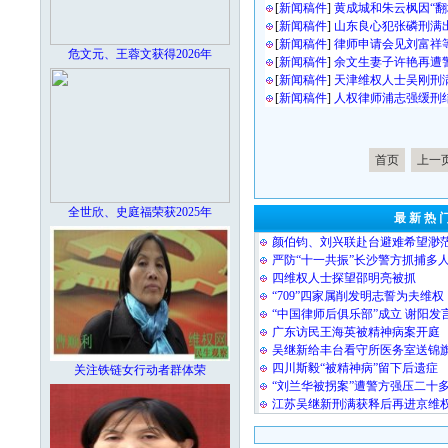
[
新闻稿件
]
黄成城和朱云枫因“翻
[
新闻稿件
]
山东良心犯张磷刑满
[
新闻稿件
]
律师申请会见刘富祥
危文元、王蓉文获得2026年
[
新闻稿件
]
余文生妻子许艳再遭
[
新闻稿件
]
天津维权人士吴刚刑
[
新闻稿件
]
人权律师浦志强缓刑
首页
上一
全世欣、史庭福荣获2025年
最 新 热 
颜伯钧、刘兴联赴台避难希望渺
严防“十一共振”长沙警方抓捕多
四维权人士探望邵明亮被抓
“709”四家属削发明志誓为夫维权
“中国律师后俱乐部”成立 谢阳发
广东访民王海英被精神病案开庭
吴继新给丰台看守所医务室送锦
四川斯毅“被精神病”留下后遗症
关注铁链女行动者群体荣
“刘兰华被拐案”遭警方强压二十
江苏吴继新刑满获释后再进京维