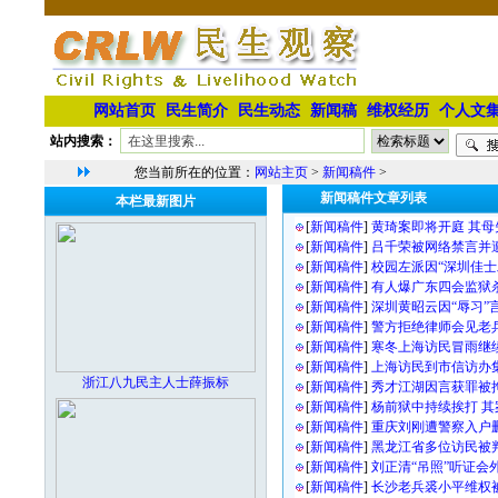
网站首页
民生简介
民生动态
新闻稿
维权经历
个人文
站内搜索：
您当前所在的位置：
网站主页
>
新闻稿件
>
新闻稿件文章列表
本栏最新图片
[
新闻稿件
]
黄琦案即将开庭 其母
[
新闻稿件
]
吕千荣被网络禁言并
[
新闻稿件
]
校园左派因“深圳佳士
[
新闻稿件
]
有人爆广东四会监狱
[
新闻稿件
]
深圳黄昭云因“辱习”
[
新闻稿件
]
警方拒绝律师会见老
[
新闻稿件
]
寒冬上海访民冒雨继
[
新闻稿件
]
上海访民到市信访办
浙江八九民主人士薛振标
[
新闻稿件
]
秀才江湖因言获罪被
[
新闻稿件
]
杨前狱中持续挨打 其
[
新闻稿件
]
重庆刘刚遭警察入户
[
新闻稿件
]
黑龙江省多位访民被
[
新闻稿件
]
刘正清“吊照”听证会
[
新闻稿件
]
长沙老兵裘小平维权