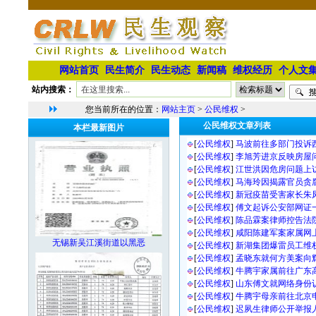
网站首页
民生简介
民生动态
新闻稿
维权经历
个人文
站内搜索：
您当前所在的位置：
网站主页
>
公民维权
>
公民维权文章列表
本栏最新图片
[
公民维权
]
马波前往多部门投诉
[
公民维权
]
李旭芳进京反映房屋
[
公民维权
]
江世洪因危房问题上
[
公民维权
]
马海玲因揭露官员贪
[
公民维权
]
新冠疫苗受害家长朱
[
公民维权
]
傅文起诉公安部网证
[
公民维权
]
陈品霖案律师控告法
[
公民维权
]
咸阳陈建军案家属网
无锡新吴江溪街道以黑恶
[
公民维权
]
新湖集团爆雷员工维
[
公民维权
]
孟晓东就何方美案向
[
公民维权
]
牛腾宇家属前往广东
[
公民维权
]
山东傅文就网络身份
[
公民维权
]
牛腾宇母亲前往北京
[
公民维权
]
迟夙生律师公开举报