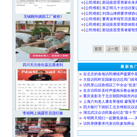
[
公民维权
]
新冠疫苗受害家长朱
[
公民维权
]
朱正明几十次信访复
[
公民维权
]
刘清山律师要求律协
无锡顾玲娣因工厂被抢1
[
公民维权
]
董青波举报官员贪腐
[
公民维权
]
新冠疫苗受害群体联
[
公民维权
]
新冠疫苗受害者翟智
首页
上一页
11
12
四川关注徐欣蕊志愿者到
最 新 热 
在北京的各地访民继续声援冀中
大批访民昨至国家信访总局门前
访民景山议政倡议三中全会“惩贪
在京访民听圣经声援南乐教会被
重庆袁影关于北京朝阳拘留所内
上海六旬老人遭名誉侵权 蒙冤受
四大银行下岗职工北京维权抗议
湖北武汉众访民集会纪念“双十节
李靖网上揭露官员违纪被
今明两天我们一起聚焦泉城——
访民举牌要求代表访民参加两会