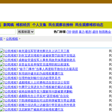
态
新闻稿
维权经历
个人文集
民生观察在推特
民生观察维权动态
热门标签:
709
律师
暴力
酷刑
虐待
秋雨教会
页
>
公民维权
>
公民维权文章列表
[
公民维权
]
南充退伍军官谭光辉北京上访三天三夜
民
[
公民维权
]
刘冬宝进京维权中途被铁警罚款现平安抵达
民
[
公民维权
]
成都金堂退役军人事务局故意抹黑援朝老兵
民
[
公民维权
]
吴世金实名举报官员滥用职权以权谋私
民
[
公民维权
]
“链子门事件”当事人再度联手致信北京最高层
民
[
公民维权
]
朱培娟许健夫妇为叔维权屡遭打压
民
[
公民维权
]
任理想收到银行信访处理意见书
民
[
公民维权
]
成都维权人士邱勇电话自首抗议公安部
民
[
公民维权
]
牛腾宇父亲进京为子维权被拦截访后遣返
民
[
公民维权
]
侯帅反映领导贪污腐败等问题被要求删帖
民
[
公民维权
]
成都陈先生公开反对“器官移植”合法化
民
[
公民维权
]
于凯律师疑因在司法部举牌被警方带走调查
民
[
公民维权
]
胡雅兰信访局上访被强行带至派出所作笔录
民
[
公民维权
]
沈启家财产被政府没收维权遭打压
民