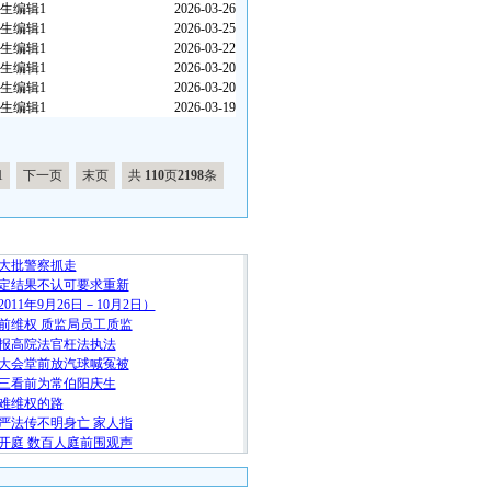
生编辑1
2026-03-26
生编辑1
2026-03-25
生编辑1
2026-03-22
生编辑1
2026-03-20
生编辑1
2026-03-20
生编辑1
2026-03-19
1
下一页
末页
共
110
页
2198
条
随 机 推 荐
大批警察抓走
定结果不认可要求重新
11年9月26日－10月2日）
前维权 质监局员工质监
报高院法官枉法执法
大会堂前放汽球喊冤被
三看前为常伯阳庆生
难维权的路
严法传不明身亡 家人指
开庭 数百人庭前围观声