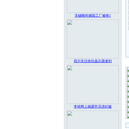
无锡顾玲娣因工厂被抢1
四川关注徐欣蕊志愿者到
李靖网上揭露官员违纪被