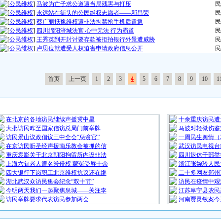
[
公民维权
]
马波为亡子求公道遭当局残害与打压
民
[
公民维权
]
永远站在街头的公民维权志愿者——邓昌荣
民
[
公民维权
]
蔡广丽抵豫维权遭非法拘禁抢手机后遣返
民
[
公民维权
]
四川绵阳涪城法官 心中无法 行为霸道
民
[
公民维权
]
王秀英到开封讨要存款被拒拍银行外景遭威胁
民
[
公民维权
]
卢思位就遭受人权迫害申请政府信息公开
民
首页
上一页
1
2
3
4
5
6
7
8
9
10
1
最 新 热 门
在北京的各地访民继续声援冀中星
十余重庆访民遭
大批访民昨至国家信访总局门前举牌
马波对轻微伤鉴
访民景山议政倡议三中全会“惩贪官”
一周民生舆情（20
在京访民听圣经声援南乐教会被抓的信
武汉访民电视台
重庆袁影关于北京朝阳拘留所内设非法
四川退休干部举
上海六旬老人遭名誉侵权 蒙冤受辱十余
浙江张婉珍人民
四大银行下岗职工北京维权抗议还在继
二十多网友郑州
湖北武汉众访民集会纪念“双十节”
访民在疫情中艰
今明两天我们一起聚焦泉城——关注李
江苏阜宁县农民
访民举牌要求代表访民参加两会
河南贾灵敏案今