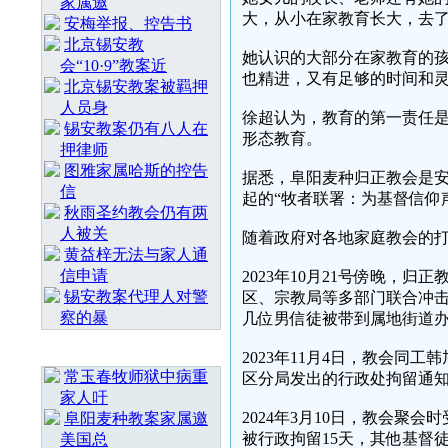
家属邀
大，从小在家教育长大，去
安梅举报、控告书
北京锡安教
她认识的大部分在家教育的
会“10·9”教案近
也精进，又有足够的时间和
北京锡安教案被羁押
人员身
徐超认为，教育的第一责任
锡安教案仍有八人在
形态教育。
押律师
图雅家属哈斯的控告
据悉，阜阳麦种归正教会是安
信
起的“牧者联署：为基督信仰
秋雨圣约教会仍有两
人被关
随着政府对各地家庭教会的
黄益梓无法与家人通
信申请
2023年10月21号傍晚，
锡安教案代理人对警
区、宗教局等多部门联合冲
察的暴
几位男信徒被带到属地街道
随 机 推 荐
2023年11月4日，教会
常玉春牧师狱中病重
区分局发出的行政处拘留通知
家人吁
2024年3月10日，教会聚
阜阳麦种教案家属邀
被行政拘留15天，其他基督
美国总