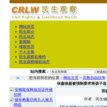
网站首页
民生简介
民生动态
新闻稿
维权经历
个人文集
民生观察在推特
民生观察维权动态
站内搜索：
您当前所在的位置：
网站主页
>
宗教自由抗争
张森徐超被强制要求将孩子送
相 关 文 章
安梅取保释放后证件被
张
扣押
作者：民生编辑1
锡安教案仍有九人被关
押或