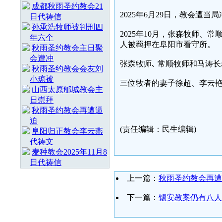
成都秋雨圣约教会21
2025年6月29日，教会遭
日代祷信
孙承浩牧师被判刑四
2025年10月，张森牧师
年六个
人被羁押在阜阳市看守所。
秋雨圣约教会主日聚
会遭冲
张森牧师､ 常顺牧师和马涛长老
秋雨圣约教会会友刘
小琼被
三位牧者的妻子徐超、李云
山西太原郇城教会主
日崇拜
秋雨圣约教会再遭逼
迫
(责任编辑：民生编辑)
阜阳归正教会李云燕
代祷文
麦种教会2025年11月8
日代祷信
上一篇：
秋雨圣约教会再遭
下一篇：
锡安教案仍有八人