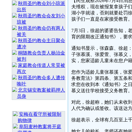
【民生观察2026年7月4
秋雨圣约教会刘小琼派
夫维权，现在被报复拿孩子
出所
湖小学就读，否则就要处罚
秋雨圣约教会会友刘小
孩子们一直是在家接受教育
琼被
秋雨圣约教会仍有两人
7月3日，徐超的婆婆告知，
被关
育的限期改正通知书》，要
秋雨圣约教会主日聚会
遭冲
通知书显示，张森森、徐超
桐随教会负责人杨治金
子张慕溪、张爱萱、张慕义
被判
实，您家适龄儿童未在您户
家庭教会传道人常昊被
再次
您作为适龄儿童张慕溪，张
秋雨圣约教会多人遭传
务教育法》第四条、第五条
唤叶
求您在收到本《通知书》之日
北京锡安教案被羁押人
慕义送往学校接受义务教育。颍
员身
对此，徐超称，她们从未收
最 新 热 门
人代为确认或签收。该送达
安梅在看守所被限制
徐超表示，全球有几百至上千万H
购物律
阜阳麦种教案将开庭
她女儿的校长、老师还有她