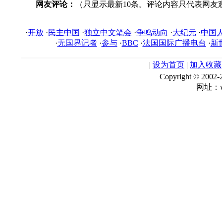
网友评论：
（只显示最新10条。评论内容只代表网友
·
开放
·
民主中国
·
独立中文笔会
·
争鸣动向
·
大纪元
·
中国
·
无国界记者
·
参与
·
BBC
·
法国国际广播电台
·
新
|
设为首页
|
加入收藏
Copyright © 
网址：ww