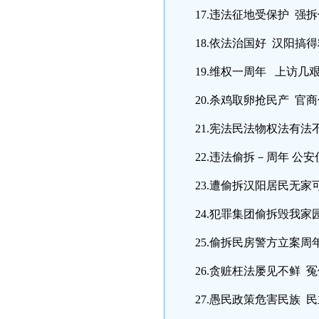
17.违法征地受保护 强
18.依法治国好 汉阳搞
19.维权一周年 上访几
20.杀鸡取卵抢民产 官
21.宪法民法物权法有
22.违法偷拆－周年 公
23.遭偷拆汉阳居民无
24.犯罪集团偷拆毁我家
25.偷拆民房警方立案
26.贪赃枉法屡见不鲜 
27.愚民政策危害民族 