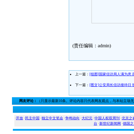
(责任编辑：admin)
上一篇：
[组图]国家信访局人满为患
下一篇：
[图文]公安局长信访接待日
网友评论：
（只显示最新10条。评论内容只代表网友观点，与本站立场
·
开放
·
民主中国
·
独立中文笔会
·
争鸣动向
·
大纪元
·
中国人权双周刊
·
北京之
台
·
新世纪新闻网
·
德国之