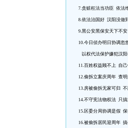
7.贪赃枉法当功臣 依法
8.依法治国好 汉阳没做
9.黑公安黑保安天下不
10.今日侦办明日协调
以权代法保护嫌犯汉阳
11.百姓权益顾不上 自
12.偷拆立案庆周年 查
13.房被偷拆无家可归 
14.不守宪法物权法 
15.区委分局协调是假
16.被偷拆居民迎周年