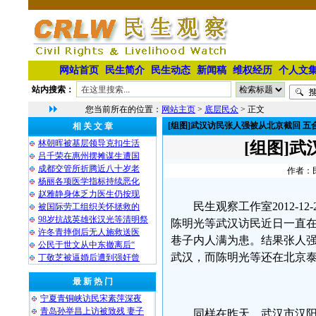
网站首页
民生简介
民生动态
新闻稿
维权经历
个人文
站内搜索：
您当前所在的位置：
网站主页
>
底层民众
> 正文
[组图]武汉访民张人强被从北京截回 五
相 关 文 章
林朝晖被基层领导克扣生活
[组图]
吕千荣在惠州摆摊谋生遭国
成都交管所折腾近八十岁老
作者：民
杨丽各项医学指标持续恶化
赵雅静身体乏力医生仍按现
民生观察工作室2012-
被国际劳工组织关怀拯救的
98岁抗战英雄张汉光等清明祭
陈明光等武汉访民近日一直
许冬青摔倒后无人施救送医
巷子内人满为患。结果张人
公民于世文从中东撤离后“
武汉，而陈明光等还在北京
丁敬芝被逼婚后遭到强奸曾
最 新 热 门
宁夏青铜峡访民宋素萍深夜
青岛孙举昌上访被致残 妻子
同样在昨天，武汉市汉