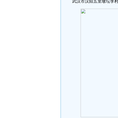
武汉市汉阳五里墩坛李村65号