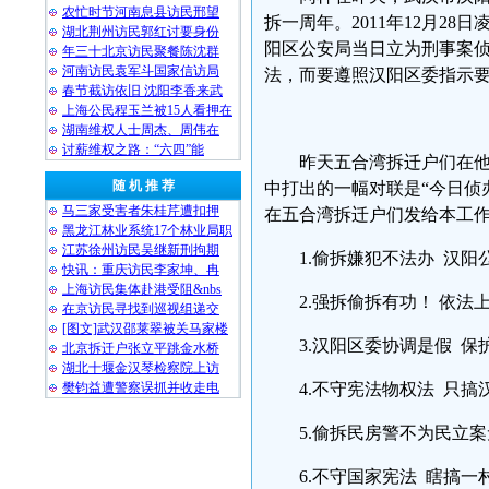
农忙时节河南息县访民邢望
拆一周年。2011年12月2
湖北荆州访民郭红讨要身份
阳区公安局当日立为刑事案
年三十北京访民聚餐陈沈群
河南访民袁军斗国家信访局
法，而要遵照汉阳区委指示
春节截访依旧 沈阳李香来武
上海公民程玉兰被15人看押在
湖南维权人士周杰、周伟在
讨薪维权之路：“六四”能
昨天五合湾拆迁户们在
随 机 推 荐
中打出的一幅对联是“今日侦
马三家受害者朱桂芹遭扣押
在五合湾拆迁户们发给本工作
黑龙江林业系统17个林业局职
江苏徐州访民吴继新刑拘期
1.偷拆嫌犯不法办 汉阳
快讯：重庆访民李家坤、冉
上海访民集体赴港受阻&nbs
2.强拆偷拆有功！ 依法
在京访民寻找到巡视组递交
[图文]武汉邵莱翠被关马家楼
3.汉阳区委协调是假 保
北京拆迁户张立平跳金水桥
湖北十堰金汉琴检察院上访
樊钧益遭警察误抓并收走电
4.不守宪法物权法 只搞
5.偷拆民房警不为民立
6.不守国家宪法 瞎搞一