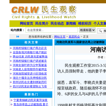
网站首页
民生简介
民生动态
新闻稿
维权经历
个人文
站内搜索：
您当前所在的位置：
网站主页
>
底层民众
> 正文
河南访民袁军斗国家信访局上访被绑架
相 关 文 章
河南村镇银行储户再次赴京
河南
全国各地河南银行储户掀起
两会结束 访民唐兆星被释放
作者：
河南村镇银行储户讲述被非
河南女孩叶婷为父申冤被逼
民生观察工作室2015-
河南老人疫情期劳作被押送
访人员强制带走，他的妻子
河南洛阳城管进小区强收居
湖北十堰非法关押维权访民
郑州访民在京遭到绑架恐吓
据悉，袁军斗、李晓贞夫妻
四川访民发起看望陈云飞母
报至镇政府。随后杨清怀不但不
玲、6岁的女儿与4岁的儿子
最 新 热 门
宁夏青铜峡访民宋素萍深夜
青岛孙举昌上访被致残 妻子
1998年村支书杨清怀再次利