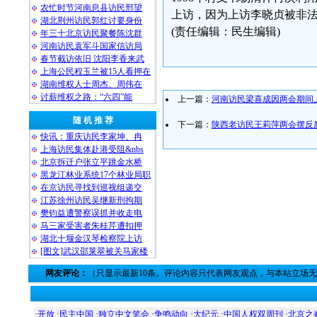
农忙时节河南息县访民邢望
上访，因为上访李晓贞被非法
湖北荆州访民郭红讨要身份
(责任编辑：民生编辑)
年三十北京访民聚餐陈沈群
河南访民袁军斗国家信访局
春节截访依旧 沈阳李香来武
上海公民程玉兰被15人看押在
湖南维权人士周杰、周伟在
讨薪维权之路：“六四”能
上一篇：
河南访民梁喜成因两会期间
随 机 推 荐
下一篇：
陕西老访民王莉萍两会摆反
快讯：重庆访民李家坤、冉
上海访民集体赴港受阻&nbs
北京拆迁户张立平跳金水桥
黑龙江林业系统17个林业局职
在京访民寻找到巡视组递交
江苏徐州访民吴继新刑拘期
樊钧益遭警察误抓并收走电
马三家受害者朱桂芹遭扣押
湖北十堰金汉琴检察院上访
[图文]武汉邵莱翠被关马家楼
网友评论：
（只显示最新10条。评论内容只代表网友观点，与本站立场
·
开放
·
民主中国
·
独立中文笔会
·
争鸣动向
·
大纪元
·
中国人权双周刊
·
北京之