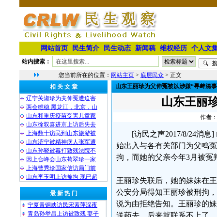
网站首页
民生简介
民生动态
新闻稿
维权经历
个人文
站内搜索：
您当前所在的位置：
网站主页
>
底层民众
> 正文
山东王丽珍为父伸冤被以涉嫌“寻衅滋事
相 关 文 章
辽宁关淑珍为夫伸冤遭迫害
山东王丽珍
两会维稳 黑龙江，北京，山
山东和重庆疫苗受害儿童家
作者：
山东徐双喜进京上访后失去
上海数十访民到山东旅游被
[访民之声2017/8/
山东济宁被精神病人张军遭
始出入与各有关部门为父鸣冤
山东孙晓被毒打致残法院不
拘，而她的父亲今年3月被冤
因上合峰会山东苟翠珍一家
上海曹秀珍国家信访局门前
山东李玉明上访被拘 现已超
王丽珍失联后，她的妹妹在王
公安分局得知王丽珍被刑拘，
最 新 热 门
说为由拒绝告知。王丽珍的妹
宁夏青铜峡访民宋素萍深夜
青岛孙举昌上访被致残 妻子
送药去，后来就联系不上了。