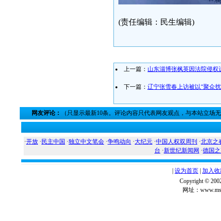
(责任编辑：民生编辑)
上一篇：
山东淄博张枫英因法院侵权
下一篇：
辽宁张雪春上访被以“聚众扰
网友评论：
（只显示最新10条。评论内容只代表网友观点，与本站立场
·
开放
·
民主中国
·
独立中文笔会
·
争鸣动向
·
大纪元
·
中国人权双周刊
·
北京之
台
·
新世纪新闻网
·
德国之
|
设为首页
|
加入收
Copyright ©
网址：www.msg