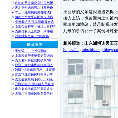
农忙时节河南息县访民邢望
湖北荆州访民郭红讨要身份
王丽珍的父亲是因遭遇强拆上
年三十北京访民聚餐陈沈群
河南访民袁军斗国家信访局
接力上访，也曾因为上访被拘
春节截访依旧 沈阳李香来武
丽珍更加愤怒，曾录制视频发
上海公民程玉兰被15人看押在
判刑的事情召开了案例研讨会
湖南维权人士周杰、周伟在
讨薪维权之路：“六四”能
相关报道：山东淄博访民王玉
随 机 推 荐
https://fangminzhisheng.blogspo
于佃荣—— 一个悲惨的
上海凌敏华将被带走等访民
湖北襄阳多位访民被关“黑
快讯：大批访民前往全国人
[组图]记录访民百态：盛夏里
高温下北京访民联合国办事
湖北省农垦局下岗职工刘茉
只顾封城 不顾滞留人员死活
山东省威海市马述喜因多次
天安门再现冤民欲自焚事件