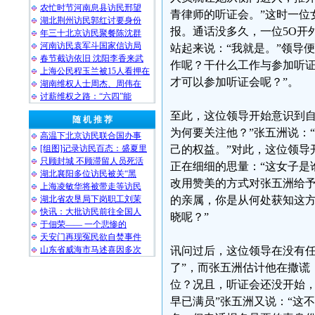
农忙时节河南息县访民邢望
青律师的听证会。”这时一位
湖北荆州访民郭红讨要身份
报。通话没多久，一位5O开
年三十北京访民聚餐陈沈群
河南访民袁军斗国家信访局
站起来说：“我就是。”领导
春节截访依旧 沈阳李香来武
作呢？干什么工作与参加听
上海公民程玉兰被15人看押在
才可以参加听证会呢？”。
湖南维权人士周杰、周伟在
讨薪维权之路：“六四”能
至此，这位领导开始意识到自
随 机 推 荐
为何要关注他？”张五洲说：
高温下北京访民联合国办事
[组图]记录访民百态：盛夏里
己的权益。”对此，这位领导
只顾封城 不顾滞留人员死活
正在细细的思量：“这女子是
湖北襄阳多位访民被关“黑
改用赞美的方式对张五洲给予
上海凌敏华将被带走等访民
湖北省农垦局下岗职工刘茉
的亲属，你是从何处获知这方
快讯：大批访民前往全国人
晓呢？”
于佃荣—— 一个悲惨的
天安门再现冤民欲自焚事件
山东省威海市马述喜因多次
讯问过后，这位领导在没有任
了”，而张五洲估计他在撒谎
位？况且，听证会还没开始，
早已满员”张五洲又说：“这