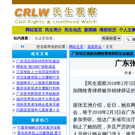
网站首页
民生简介
民生动态
新闻稿
维权经历
个人文
站内搜索：
您当前所在的位置：
网站主页
>
底层民众
> 正文
广东张五洲参加隋牧青律师听证会被抓
相 关 文 章
广东清远强拆祠堂村民被训
广东
网友给“政治犯”张盼成送
江苏维权人士张昆获刑两年
作者：
河北张建侠因上访遭殴打关
张国樟等八人探视毛黎惠被
【民生观察2018年2
重庆张翠英进京遭殴打刑拘
加隋牧青律师被吊销律师证
广东曾宪辉因受灾求助政府
福州张秀屏出狱不久即生病
强拆受害者张棉会查卷宗被
据张五洲介绍，近日，她在
问题疫苗接种儿童家属卜永
会，将于2018年2月3日在
参加旁听。抵达广东省司法
最 新 热 门
制止了她拍照，并且严厉的询
宁夏青铜峡访民宋素萍深夜
青岛孙举昌上访被致残 妻子
人员就让她从侧门进入，推开