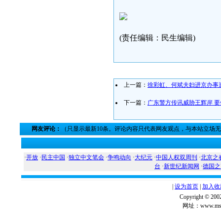
(责任编辑：民生编辑)
上一篇：
徐彩虹、何斌夫妇进京办事
下一篇：
广东警方传讯威胁王辉岸 
网友评论：
（只显示最新10条。评论内容只代表网友观点，与本站立场
·
开放
·
民主中国
·
独立中文笔会
·
争鸣动向
·
大纪元
·
中国人权双周刊
·
北京之
台
·
新世纪新闻网
·
德国之
|
设为首页
|
加入收
Copyright ©
网址：www.msg