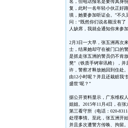
名，但电话报名是要传真身份
复，此时一名年轻小伙正好路
填，她要参加听证会。”不久
问：“既然你们说名额没有了
人缺席，我就会通知你来参加
2月3日一大早，张五洲再次
士，结果她却守在被门口的警
是抓走张五洲的警员仍不肯放
凳”（铁质手铐审讯椅），并
许，警察才释放她回到住处。
由12小时呢？并且还栽赃我
盛世’呢？”
据公开资料显示，广东维权人
姐姐。2015年11月4日，
第三看守所（电话：020-831
处理事情。至此，张五洲开
并且多次遭警方传唤、拘留