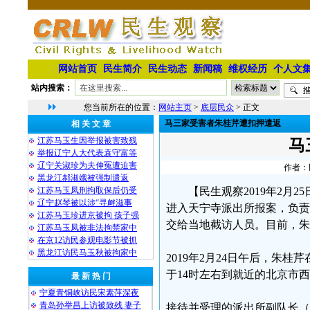
网站首页
民生简介
民生动态
新闻稿
维权经历
个人文
站内搜索：
您当前所在的位置：
网站主页
>
底层民众
> 正文
马三家受害者朱桂芹遭扣押遣返
相 关 文 章
江苏马玉生因举报被害致残
马
举报辽宁人大代表袁守富等
辽宁关淑珍为夫伸冤遭迫害
作者：民
黑龙江郝淑娥被强制遣返
江苏马玉凤刑拘取保后仍受
【民生观察2019年2
辽宁赵琴被以涉“寻衅滋事
进入天宁寺派出所报案，负责
江苏马玉珍进京被拘 孩子强
交给当地截访人员。目前，朱
江苏马玉凤被非法拘禁家中
在京12访民参观电影节被抓
黑龙江访民马玉秋被拘家中
2019年2月24日午后，朱
于14时左右到就近的北京市
最 新 热 门
宁夏青铜峡访民宋素萍深夜
青岛孙举昌上访被致残 妻子
接待并受理的派出所副队长（