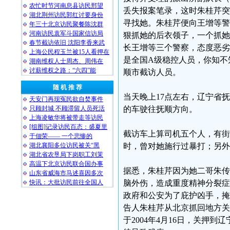
农忙时节河南息县访民邢望
丢失报案笔录，这时朱桂芹突
湖北荆州访民郭红讨要身份
寻找她。朱桂芹便向王增等警
年三十北京访民聚餐陈沈群
河南访民袁军斗国家信访局
狠抓她的后衣领子，一个抓她
春节截访依旧 沈阳李香来武
长王增等三个警察，态度恶劣
上海公民程玉兰被15人看押在
是全国A级稳控人员，你知不
湖南维权人士周杰、周伟在
讨薪维权之路：“六四”能
顺市截访人员。
随 机 推 荐
当天晚上17点左右，辽宁省
天安门再现冤民欲自焚事件
只顾封城 不顾滞留人员死活
的车驶往抚顺方向。
上海凌敏华将被带走等访民
[组图]记录访民百态：盛夏里
截访车上算司机五个人，有街
于佃荣—— 一个悲惨的
湖北襄阳多位访民被关“黑
时，曾对她施行过暴打；另外
湖北省农垦局下岗职工刘茉
高温下北京访民联合国办事
据悉，朱桂芹因为她二哥朱传
山东省威海市马述喜因多次
快讯：大批访民前往全国人
脑外伤，造成重度精神分裂症
政府和公安为了庇护凶手，掩
告人朱桂芹从北京抓回地方关
于2004年4月16日，关押