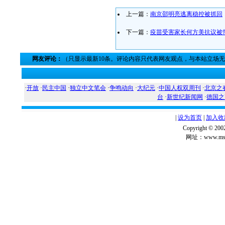
上一篇：
南京邵明亮逃离稳控被抓回
下一篇：
疫苗受害家长何方美抗议被
网友评论：
（只显示最新10条。评论内容只代表网友观点，与本站立场
·
开放
·
民主中国
·
独立中文笔会
·
争鸣动向
·
大纪元
·
中国人权双周刊
·
北京之
台
·
新世纪新闻网
·
德国之
|
设为首页
|
加入收
Copyright ©
网址：www.msg