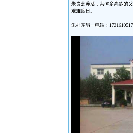
朱贵芝养活，其90多高龄的
艰难度日。
朱桂芹另一电话：1731610517