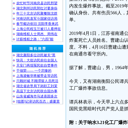
农忙时节河南息县访民邢望
内发生爆炸事故。截至2019年
湖北荆州访民郭红讨要身份
确认身份。共有伤员566人
年三十北京访民聚餐陈沈群
河南访民袁军斗国家信访局
单。
春节截访依旧 沈阳李香来武
上海公民程玉兰被15人看押在
2019年4月1日，江苏省南
湖南维权人士周杰、周伟在
讨薪维权之路：“六四”能
炸案死亡人员姓名。曹建山
度。不料，4月16日曹建山
随 机 推 荐
在南通市看守所内。
湖北襄阳多位访民被关“黑
快讯：大批访民前往全国人
天安门再现冤民欲自焚事件
据了解，曹建山，男，196
于佃荣—— 一个悲惨的
上海凌敏华将被带走等访民
只顾封城 不顾滞留人员死活
今天，又有湖南衡阳公民谭兵
湖北省农垦局下岗职工刘茉
工厂爆炸事故信息。
高温下北京访民联合国办事
山东省威海市马述喜因多次
[组图]记录访民百态：盛夏里
谭兵林表示，今天早上六点
国民党黑暗时代共产党人是
附：关于响水3.21化工厂爆