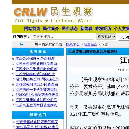
网站首页
民生简介
民生动态
新闻稿
维权经历
个人文
站内搜索：
您当前所在的位置：
网站主页
>
底层民众
> 正文
江苏曹建山要求信息公开被刑拘
相 关 文 章
重庆公民探特困户揭“脱贫
江
江苏王彩霞夫妇被限制自由
江苏徐州吴继新养老金问题
作者：民
江苏无锡维稳堵门确保“十
湖北帅仁兵 彭峰 胡双连在京
【民生观察2019年4
美领馆关闭 围观公民盼自由
公开，要求公开江苏响水3·2
江苏南通一中学生被殴致死
公安局崇川分局以涉嫌诽谤
220位湖北公民给两会代表公
江苏吴继新被通知两会前不
江苏马玉生因举报被害致残
今天，又有湖南公民谭兵林
3.21化工厂爆炸事故信息。
最 新 热 门
宁夏青铜峡访民宋素萍深夜
青岛孙举昌上访被致残 妻子
据官方公布的消息称：201