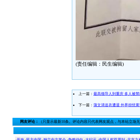
(责任编辑：民生编辑)
上一篇：
最高领导人到重庆 多人被禁
下一篇：
蒲文清送衣遭退 外界担忧黄
网友评论：
（只显示最新10条。评论内容只代表网友观点，与本站立场
·
开放
·
民主中国
·
独立中文笔会
·
争鸣动向
·
大纪元
·
中国人权双周刊
·
北京之