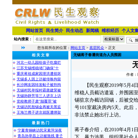
网站首页
民生简介
民生动态
新闻稿
维权经历
个人文
站内搜索：
您当前所在的位置：
网站主页
>
底层民众
> 正文
无锡蒋子春遭街道办人员围困
相 关 文 章
河北一幼儿园给孩子吃腐烂
江苏无锡维稳堵门确保“十
重庆蒋祖成家因泄洪遭损坏
作者：民
无锡多人因上访被传唤拘留
长沙网友因转发帖子被刑拘
【民生观察2019年5
无锡村民举报村霸唐建荣被
维稳人员截访遣返，并围困至今。
无锡孙静芳等三人进京上访
锡驻京办截访回锡，后被交给
党校教师子肃“颠覆罪”被
无锡访民殷锡金再被关黑监
号101室裁决房内5天。此
王海兰携子进京就医遭绑架
非法禁止她出行上访。
最 新 热 门
蒋子春介绍，在2010年4
宁夏青铜峡访民宋素萍深夜
青岛孙举昌上访被致残 妻子
下，暴力涉黒，组织黒社会