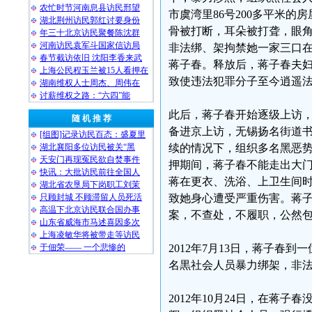
农忙时节河南息县访民邢望
市虞湾里86号200多平米
湖北荆州访民郭红讨要身份
骨被打断，耳朵被打聋，眼角
年三十北京访民聚餐陈沈群
河南访民袁军斗国家信访局
非法绑、架拘禁她一家三口在
春节截访依旧 沈阳李香来武
蒋子春。释放后，蒋子春夫
上海公民程玉兰被15人看押在
致使违法犯罪分子至今逍遥
湖南维权人士周杰、周伟在
讨薪维权之路：“六四”能
此后，蒋子春开始逐级上访，
随 机 推 荐
备进京上访，无锡扬名街道
[组图]记录访民百态：盛夏里
湖北襄阳多位访民被关“黑
续的情况下，组织多名黑恶势
天安门再现冤民欲自焚事件
押期间，蒋子春不能走出大
快讯：大批访民前往全国人
蒋在更衣、洗浴、上卫生间时
湖北省农垦局下岗职工刘茉
只顾封城 不顾滞留人员死活
致她身心遭受严重伤害。蒋
高温下北京访民联合国办事
案，不查处，不履职，公然
山东省威海市马述喜因多次
上海凌敏华将被带走等访民
于佃荣—— 一个悲惨的
2012年7月13日，蒋子
名黒社会人员暴力绑架，非法
2012年10月24日，在蒋