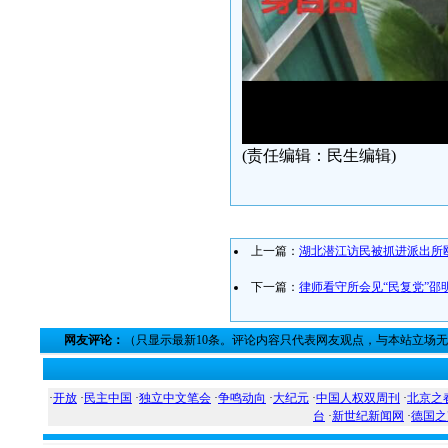
(责任编辑：民生编辑)
上一篇：
湖北潜江访民被抓进派出所
下一篇：
律师看守所会见“民复党”邵
网友评论：
（只显示最新10条。评论内容只代表网友观点，与本站立场
·
开放
·
民主中国
·
独立中文笔会
·
争鸣动向
·
大纪元
·
中国人权双周刊
·
北京之
台
·
新世纪新闻网
·
德国之