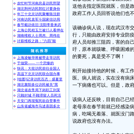
农忙时节河南息县访民邢望
送他去指定医院就医，但是
湖北荆州访民郭红讨要身份
政府工作人员回答说他们也
年三十北京访民聚餐陈沈群
河南访民袁军斗国家信访局
春节截访依旧 沈阳李香来武
该确诊病人说，现在武汉市
上海公民程玉兰被15人看押在
行，只能由政府安排专业防
湖南维权人士周杰、周伟在
讨薪维权之路：“六四”能
府人员却推三阻四，害的自
吁，原本就咳嗽、呼吸困难
随 机 推 荐
的要死，真是受不了啊！
上海凌敏华将被带走等访民
于佃荣—— 一个悲惨的
快讯：大批访民前往全国人
刚开始接待他的时候，有工
高温下北京访民联合国办事
医。病人就说，实在没有病
[组图]记录访民百态：盛夏里
湖北襄阳多位访民被关“黑
一下病痛也可以。但是，政
湖北省农垦局下岗职工刘茉
只顾封城 不顾滞留人员死活
该病人还反映，目前自己已经
天安门再现冤民欲自焚事件
山东省威海市马述喜因多次
老母亲在春节前就已经感染
病，吃喝无着落、就医没门
说政府也没有办法。