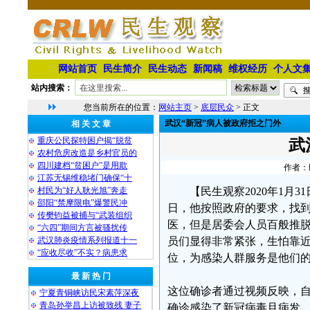
网站首页
民生简介
民生动态
新闻稿
维权经历
个人文
站内搜索：
您当前所在的位置：
网站主页
>
底层民众
> 正文
武汉“新冠”病人被政府拒之门外
相 关 文 章
重庆公民探特困户揭“脱贫
武
农村危房改造是乡村官员的
四川建档“贫困户”是用欺
作者：民
江苏无锡维稳堵门确保“十
村民为“好人耿光旭”奔走
【民生观察2020年1月
邵阳“禁摩限电”爆警民冲
日，他按照政府的要求，找
传樊钧益被捕与“武装组织
医，但是居委会人员百般推
“六四”期间方言被骚扰传
武汉肺炎疫情系列报道十一
员们显得非常紧张，生怕靠近
“应收尽收”不实？病患求
位，为感染人群服务是他们的
最 新 热 门
这位确诊者通过视频反映，
宁夏青铜峡访民宋素萍深夜
青岛孙举昌上访被致残 妻子
确诊感染了新冠病毒且病发