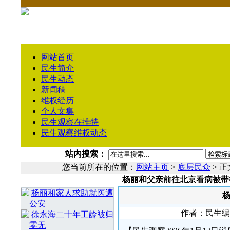
网站首页
民生简介
民生动态
新闻稿
维权经历
个人文集
民生观察在推特
民生观察维权动态
站内搜索：
您当前所在的位置：
网站主页
>
底层民众
> 正
杨丽和父亲前往北京看病被带
相 关 文 章
杨丽和家人求助就医遭
公安
作者：民生编辑1
徐永海二十年工龄被归
零无