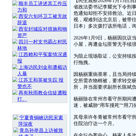
【民生观察2026年1月1
顺丰员工讲述其工作压
省政法委书记李耀光下令刑
力和
危通知却拒不安排救治。近
西安六旬环卫工被无故
视，艰难到达北京后，被带
辞退
日本）多次拨打该所电话，
西安封城应对措施和物
资严
2026年1月9日，杨丽因
四川一村支书霸占村民
小屋，再遭金坛匪警无手续
林地
江西赖和平冤案情况通
为阻止现场取证，公安持续
报
行拖拽。
上海访民刘金和遭截访
人暴
因杨丽重病畏寒，且当局持
江苏王和英被失踪 报
交所需衣物棉被，要求转交
警也不
所，并当面要求副所长陈斌负
再有秋雨教会信徒遭殴
杨丽除在常州市看守所期间
打、
迷，被威胁“用车撞死”“用刀
最 新 热 门
其母亲许冬青被常州市看守
宁夏青铜峡访民宋素
住院治疗达一个月。
萍深夜
青岛孙举昌上访被致
在金坛办案中心，杨家人多