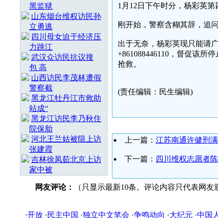
1月12日下午时分，杨彩英
黑监狱
山东烟台维权访民孙
刚开始，警察含糊其辞，追
立勇逃
四川母女迫于经济压
出于无奈，杨彩英现只能请
力跳江
+861088446110，
武汉众访民抗议搜
抢救。
包 高
山西访民李茂林遭假
警察截
(责任编辑：民生编辑)
黑龙江牡丹江市救助
站成“
黑龙江访民李乃秋住
院保胎
河北王兰姑被阻上访
上一篇：
江苏南通许健刑满
张建霞
下一篇：
四川维权志愿者陈
吉林徐凤茹北京上访
家中被
网友评论：
（只显示最新10条。评论内容只代表网友
·
开放
·
民主中国
·
独立中文笔会
·
争鸣动向
·
大纪元
·
中国