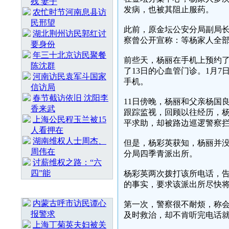
残 妻子
发病，也被其阻止服药。
农忙时节河南息县访
民邢望
此前，原金坛公安分局副局
湖北荆州访民郭红讨
察曾公开宣称：等杨家人全
要身份
年三十北京访民聚餐
前些天，杨丽在手机上预约了
陈沈群
了13日的心血管门诊。1月
河南访民袁军斗国家
手机。
信访局
春节截访依旧 沈阳李
11日傍晚，杨丽和父亲杨国
香来武
跟踪监视，回顾以往经历，杨
上海公民程玉兰被15
平求助，却被路边巡逻警察拦
人看押在
湖南维权人士周杰、
但是，杨彩英获知，杨丽并没
周伟在
分局四季青派出所。
讨薪维权之路：“六
四”能
杨彩英两次拨打该所电话，
的事实，要求该派出所尽快
随 机 推 荐
内蒙古呼市访民谭心
第一次，警察很不耐烦，称
报警求
及时救治，却不肯听完电话
上海丁菊英夫妇被关