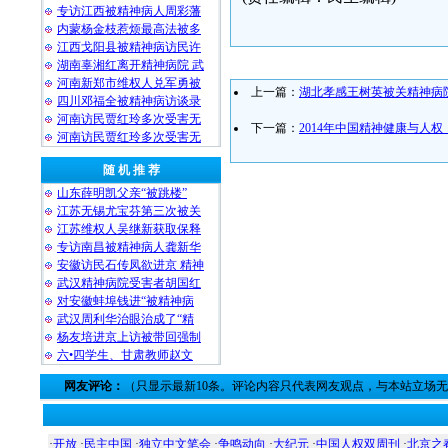
专访江西被精神病人周彩藩
内蒙杨金枝惹烦最高法被多
江西戈阳县被精神病访民许
湖南辜湘红离开精神病院 武
河南新郑市维权人兑军勇被
上一篇：
湖北孝感王树英被关精神病
四川邓福全被精神病访谈录
河南访民贾红玲多次受害无
下一篇：
2014年中国精神健康与人
河南访民贾红玲多次受害无
随 机 推 荐
山东薛明凯父亲“被跳楼”
江苏无锡尤宝芬第三次被关
江苏维权人吴继新获取保释
专访南昌被精神病人龚新华
安徽访民石传凤欲进京 精神
武汉精神病院受害者胡国红
对安徽蚌埠钱进“被精神病
武汉周利华治眼治成了“精
杨友培进京上访被带回强制
六•四学生、甘肃教师赵文
网友评论：
（只显示最新10条。评论内容只代表网友观点，与本站立场
·
开放
·
民主中国
·
独立中文笔会
·
争鸣动向
·
大纪元
·
中国人权双周刊
·
北京之