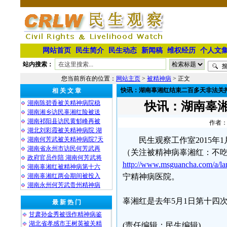
网站首页
民生简介
民生动态
新闻稿
维权经历
个人文
站内搜索：
您当前所在的位置：
网站主页
>
被精神病
> 正文
快讯：湖南辜湘红结束二百多天非法关
相 关 文 章
湖南陈碧香被关精神病院稳
快讯：湖南辜
湖南湘乡访民辜湘红险被送
湖南祁阳县访民黄郁峰再被
作者：
湖北刘彩霞被关精神病院 湖
湖南何芳武被关精神病院7天
民生观察工作室2015
湖南省永州市访民何芳武再
（关注被精神病辜湘红：不吃
政府官员作陪 湖南何芳武将
http://www.msguancha.com/a/l
湖南辜湘红被精神病第十六
湖南辜湘红两会期间被投入
宁精神病医院。
湖南永州何芳武贵州精神病
辜湘红是去年5月1日第十四
最 新 热 门
甘肃孙金秀被强作精神病鉴
湖北省孝感市王树英被关精
(责任编辑：民生编辑)