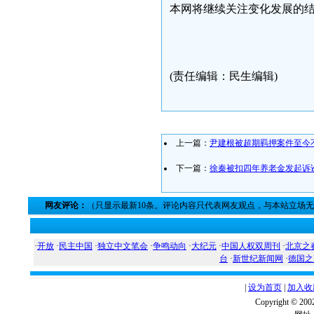
本网将继续关注变化发展的
(责任编辑：民生编辑)
上一篇：
尹建根被超期羁押案件至今
下一篇：
徐秦被扣四年养老金发起诉
网友评论：
（只显示最新10条。评论内容只代表网友观点，与本站立场
·
开放
·
民主中国
·
独立中文笔会
·
争鸣动向
·
大纪元
·
中国人权双周刊
·
北京之
台
·
新世纪新闻网
·
德国之
|
设为首页
|
加入收
Copyright ©