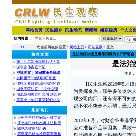
网站首页
民生简介
民生动态
新闻稿
维权经历
个人文
站内搜索：
您当前所在的位置：
网站主页
>
司法监察
> 正文
是法治狂欢还是奢侈消费的公开听证会
相 关 文 章
张岳兵二次冤狱律师认为是
是法治
深圳张伟案庭审记
池慎刚案｜发回重审是底线
作者：民
发回重审“池慎刚案”是底
律师阅卷难是因割法院的肉
【民生观察2026年5
湖北高院法官：“没什么理
为发挥余热，联手多位退休
湖北随州教师打官司 法官称
现公司内部，还有深不可知
黄美忠：他们要灭我们小民
都不依不饶毫不示弱，最后
最 新 热 门
王树英告精神病院不被立案
2012年6月，对财会业业
河北访民刘敏杰诉非法拘留
应对准备不足等因素，导致
陈兆志被追加起诉
宋泽案已移送检察院审查起
对此结果不服上诉到内江市中