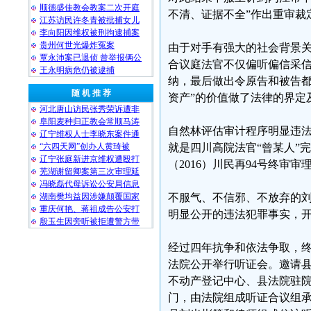
顺德盛佳教会教案二次开庭
不清、证据不全”作出重审裁
江苏访民许冬青被批捕女儿
李向阳因维权被刑拘逮捕案
贵州何世光爆炸冤案
由于对手有强大的社会背景
覃永沛案已退侦 曾举报俩公
合议庭法官不仅偏听偏信采
王永明病危仍被逮捕
纳，最后做出令原告和被告都
随 机 推 荐
资产”的价值做了法律的界定
河北唐山访民张秀荣诉遭非
阜阳麦种归正教会常顺马涛
自然林评估审计程序明显违
辽宁维权人士李晓东案件通
“六四天网”创办人黄琦被
就是四川高院法官“曾某人”
辽宁张庭新进京维权遭殴打
（2016）川民再94号终审审
芜湖谢留卿案第三次审理延
冯晓磊代母诉讼公安局信息
湖南樊均益因涉嫌颠覆国家
不服气、不信邪、不放弃的
重庆何艳、蒋祖成告公安打
明显公开的违法犯罪事实，
殷玉生因旁听被拒遭警方带
经过四年抗争和依法争取，终
法院公开举行听证会。邀请
不动产登记中心、县法院驻
门，由法院组成听证合议组