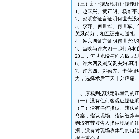
（三）新证据及现有证据能
1、赵国兴、黄正明、杨维平
2、彭明富证言证明何世光没
3、李萍、何世华、何世军、
关系尚好，相互还走动送礼
4、许六四证言证明何世光没
5、当晚与许六四一起打麻将
28日，何世光没与许六四见
6、许六四及刘兴贵夫妇证明
7、许六四、姚德先、李萍证
力，选择术后三天十分疼痛
二、原裁判据以定罪量刑的
（一）没有任何客观证据证
（二）没有任何指认、辨认
命案，指认现场、指认被炸
判没有带被告人指认现场的
据，没有对现场收集到的电
据严重不足。