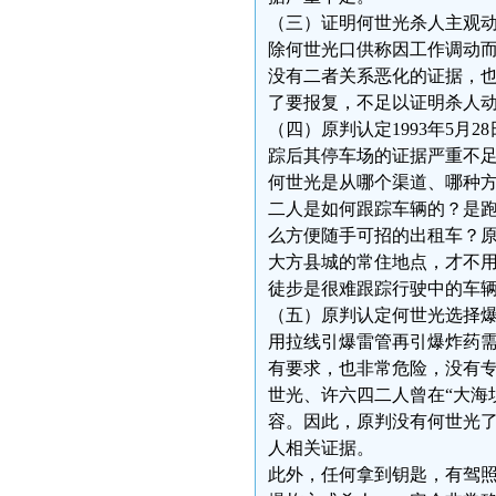
（三）证明何世光杀人主观
除何世光口供称因工作调动
没有二者关系恶化的证据，
了要报复，不足以证明杀人
（四）原判认定1993年5
踪后其停车场的证据严重不
何世光是从哪个渠道、哪种
二人是如何跟踪车辆的？是
么方便随手可招的出租车？原
大方县城的常住地点，才不
徒步是很难跟踪行驶中的车
（五）原判认定何世光选择
用拉线引爆雷管再引爆炸药
有要求，也非常危险，没有
世光、许六四二人曾在“大海
容。因此，原判没有何世光
人相关证据。
此外，任何拿到钥匙，有驾