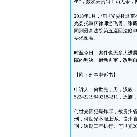
生”，数次去贵阳上访无果，
2018年1月，何世光委托北
光委托重庆律师游飞翥、张庭
同到最高法院第五巡回法庭申
要求阅卷。
时至今日，案件也无多大进
院的判决，启动再审，改判
【附：刑事申诉书】
申诉人：何世光，男，汉族，1
522422196402184211，
何世光因犯爆炸罪，被贵州省
刑，何世光不服上诉。贵州省
刑，缓期二年执行。何世光20