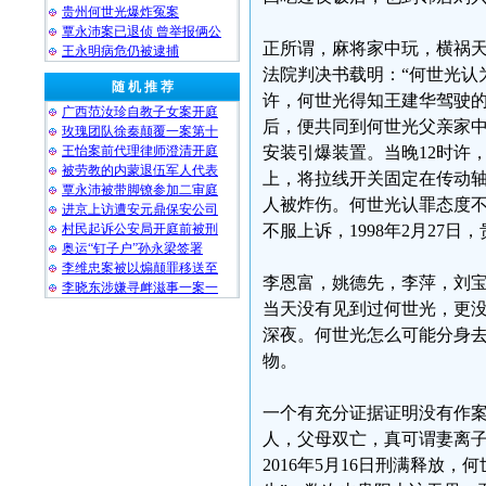
贵州何世光爆炸冤案
覃永沛案已退侦 曾举报俩公
正所谓，麻将家中玩，横祸天上
王永明病危仍被逮捕
法院判决书载明：“何世光认为
随 机 推 荐
许，何世光得知王建华驾驶
广西范汝珍自教子女案开庭
后，便共同到何世光父亲家
玫瑰团队徐秦颠覆一案第十
王怡案前代理律师澄清开庭
安装引爆装置。当晚12时许
被劳教的内蒙退伍军人代表
上，将拉线开关固定在传动轴
覃永沛被带脚镣参加二审庭
人被炸伤。何世光认罪态度不
进京上访遭安元鼎保安公司
村民起诉公安局开庭前被刑
不服上诉，1998年2月27
奥运“钉子户”孙永梁签署
李维忠案被以煽颠罪移送至
李恩富，姚德先，李萍，刘
李晓东涉嫌寻衅滋事一案一
当天没有见到过何世光，更
深夜。何世光怎么可能分身
物。
一个有充分证据证明没有作案
人，父母双亡，真可谓妻离子
2016年5月16日刑满释放