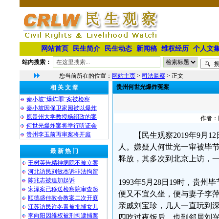
网站首页
民生简介
民生动态
新闻稿
维权经历
个人文
站内搜索：
您当前所在的位置：
网站主页
>
司法监察
> 正文
贵州何世光爆炸冤案
相 关 文 章
秦小坡“爆炸罪”案被检察
秦小坡因保卫家园被以爆炸
原贵州大学教授杨绍政的案
作者：民
何世光爆炸案将举行听证会
贵州李玉前再审案将开庭
【民生观察2019年9月
人。嫌疑人何世光一审被毕节
最 新 热 门
释放，其多次到北京上访，
王树英告精神病院不被立案
河北访民刘敏杰诉非法拘留
陈兆志被追加起诉
1993年5月28日19时，
宋泽案已移送检察院审查起
便又不宜久坐，便与妻子李
顺德盛佳教会教案二次开庭
亲戚刘宝珍，几人一直玩到深
江苏访民许冬青被批捕女儿
李向阳因维权被刑拘逮捕案
四吃过夜饭后，也到邻居刘兴