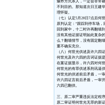
爆炸方式杀人，一定会非常确
不到目的。那知道次日王建华
理怀疑。
（七）认定5月28日7点后
原判认定：“跟踪到停车场，
回到家中，十二时许再翻墙到
没有其他证据证明如此复杂
么？翻墙情节，没有固定翻
重不确实充分。
（八）何世光供述及许六四
何世光及许六四的言词证据
在案证据显示，许六四对何
何世光的有罪供述系刑讯逼供
何世光的供述前后矛盾，一
许六四证言前后矛盾，一审
六四已翻供。
三、原二审严重违反法定程
原二审证明何世光无罪的新证据