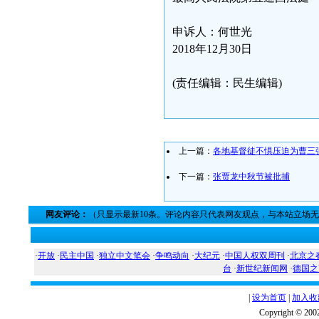
申诉人：何世光
2018年12月30日
(责任编辑：民生编辑)
上一篇：
各地基督徒不惧压迫为曹三
下一篇：
张贾龙中秋节被批捕
网友评论：
（只显示最新10条。评论内容只代表网友观点，与本站立场
·
开放
·
民主中国
·
独立中文笔会
·
争鸣动向
·
大纪元
·
中国人权双周刊
·
北京之
台
·
新世纪新闻网
·
德国之
|
设为首页
|
加入收
Copyright ©