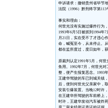
申诉请求：撤销贵州省毕节地
法院（1996）黔刑终字第1
事实和理由：
何世光没有实施过爆炸行为
1993年6月5日被抓到199
月21日，实在受不了才违心
命，喊冤至今，从未停止。从19
都在监所度过，度日如年，
原裁判认定1991年5月，
鱼用。1992年7月，何世
整，便产生报复恶念。1993
王建华驾驶的车已到城关镇
后，便到何世光父亲家中，
安装引爆装置。当晚12时许
在王建华所驾驶的车前桥上，将
时许，王建华发动汽车被炸
原二审未经举证质证的证据