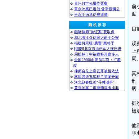
贵州何世光爆炸冤案
俞
覃永沛案已退侦 曾举报俩公
贴
王永明病危仍被逮捕
随 机 推 荐
目
熊昕律师“伪证案”获取保
湖北潜江众访民诉两个公安
福建何宗旺“袭警”案将于
观
[组图]北京市退伍军人连日进
上
周松林丁中福案将开庭多人
局
全国23000名复员军官：打着
改
律师会见上官云开被拒依法
真
林应强唐兆星林兰英案开庭
刑
河北赵春红涉“寻衅滋事”
黄雪琴案二审律师提出排非
病
据
被
他
职