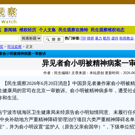
态
新闻稿
维权经历
个人文集
民生观察在推特
民生观察维权动态
热门标签:
709
律师
暴力
酷刑
虐待
秋雨教会
页
>
司法监察
> 正文
者俞小明被精神病案一审败诉
异见者俞小明被精神病案一
作者：民生编辑1 文章来源：本站原创 更新时间：2026-06-20
【民生观察2026年6月20日消息】中国异见者兼作家俞小明
生健康局的官司在北京一审败诉。俞小明被精神病多年，遭受社
作和生活。
告宁波市镇海区卫生健康局未经原告俞小明知情同意、未履行任
"中央补助地方严重精神障碍管理治疗项目六类严重精神障碍名单
症"，并为俞小明设置"监护人（原告父亲俞国华）"，下级单位