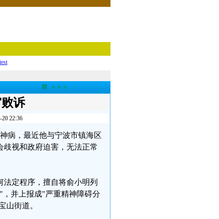
test
荐
★★★
审败诉
 22:36
被精神病，最近他与宁波市镇海区
会歧视和政府迫害，无法正常
何法定程序，擅自将俞小明列
"，并上报成"严重精神障碍分
招宝山街道。