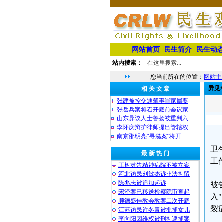
网站首页
民生简介
民生动
站内搜索：
您当前所在的位置：
网站主
异见
相 关 文 章
张建被控交通肇事罪家属要
张岳兵案将召开庭前会议家
山东异议人士鲁扬被重判六
李怀庆辩护律师提出管辖权
南京邵明亮“寻滋案”将开
卫
最 新 热 门
工
王树英告精神病院不被立案
河北访民刘敏杰诉非法拘留
陈兆志被追加起诉
被
宋泽案已移送检察院审查起
入
顺德盛佳教会教案二次开庭
裂
江苏访民许冬青被批捕女儿
李向阳因维权被刑拘逮捕案