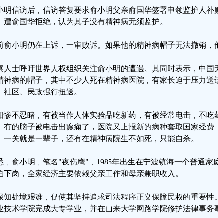
小明信访后，信访答复要求俞小明父亲俞国华签署申领监护人补
，遭俞国华拒绝，认为其子没有精神病无须监护。
前俞小明仍在上诉，一审败诉。如果他的精神病帽子无法撤销，
察人士呼吁世界人权组织关注俞小明的遭遇。其同时表示，中国
精神病的帽子，其中不少人死在精神病医院，有家长迫于压力送
、社区、民政强行扭送。
相惨不忍睹，有被当作人体实验品吃新药，有被经常电击，不吃
，有的脑子被电击出癫痫了，医院又上报新的病种套取国家经费
，一关就是一辈子，还有在精神病院生不如死，只能自杀。
悉，俞小明，笔名"夜伤鹰"，1985年出生在宁波镇海一个普通家
迫下岗，全家经济主要依赖父亲工作和母亲兼职收入。
深知处境艰难，促使其坚持追求司法程序正义保障民权的重要性。
业技术学院完成大专学业，并在山来大学网路学院修护法律事务