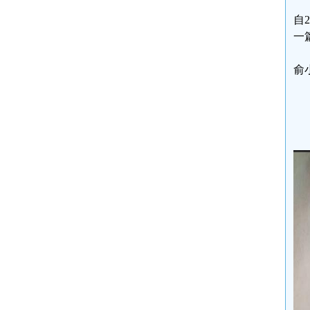
自
一
俞