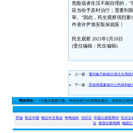
危险或者生活不能自理的，”
应当给予及时治疗；需要到
审。”因此，民生观察强烈要
件准许尹旭安取保就医！
民生观察 2021年2月20日
(责任编辑：民生编辑)
上一篇：
重判鲍乃刚揭示湖北当局镇
下一篇：
恶俗维基案揭示公民权利缺
网友评论：
（只显示最新10条。评论内容只代表网友观点，与本站立场
·
开放
·
民主中国
·
独立中文笔会
·
争鸣动向
·
大纪元
·
中国人权双周刊
·
北京之
台
·
新世纪新闻网
·
德国之