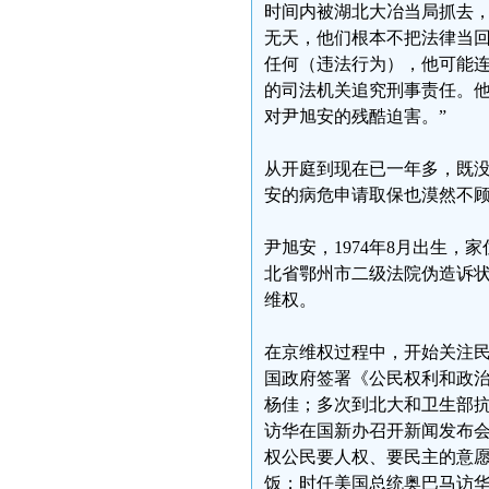
时间内被湖北大冶当局抓去
无天，他们根本不把法律当
任何（违法行为），他可能连
的司法机关追究刑事责任。
对尹旭安的残酷迫害。”
从开庭到现在已一年多，既
安的病危申请取保也漠然不
尹旭安，1974年8月出生，
北省鄂州市二级法院伪造诉状
维权。
在京维权过程中，开始关注民
国政府签署《公民权利和政
杨佳；多次到北大和卫生部抗
访华在国新办召开新闻发布
权公民要人权、要民主的意
饭；时任美国总统奥巴马访