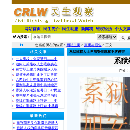
网站首页
民生简介
民生动态
新闻稿
维权经历
个人文
站内搜索：
您当前所在的位置：
网站主页
>
声明与报告
> 正文
系狱维权人士尹旭安健康权不容侵害
相 关 文 章
一人维权，全家遭刑——中
系狱
追问江苏维权人士毛黎惠在
黄雪琴王建兵失踪昭示人权
作者：民
逮捕王爱忠阻止不了历史前
六四前中共密集审判良心犯
重判陈兆志显示中共持续严
香港人权法治耻辱日：47民主
重判鲍乃刚揭示湖北当局镇
继续在罪恶路上狂奔——中
继续在罪恶路上狂奔 中共再
最 新 热 门
重判商界良心耿潇男反映人
践踏人权的庆典昭示极权违