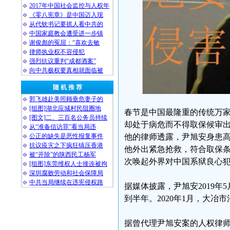
2017年中国社会监控与人权年
《零八宪章》是中国迈入现
从代钦书记要抓人看中共的
中国家庭教会遭受进一步镇
谢俊彪的冤屈：“喜欢去敏
律师执业权不容侵犯
强烈抗议重判“成都酒案”
向中共极权要真相就面临被
随 机 推 荐
郭飞雄赴美照顾垂危妻子的
[组图]湖北应城村民阻圈地
春节是中国最隆重的传统万
[图文]二、三百名公务员持续
却处于病危而不得取保候审
从“准备信访罪”看当局违
他的律师透露，尹旭安身患
公正的缺失是恶性报复事件
抗议疫灾之下疯狂镇压香港
他外出紧急抢救，符合取保
被“开除”的陕西民工杨军
次唤起外界对中国系狱良心
[组图]东莞维权人士接连被拘
深圳腐败劳动和社会保障局
中共当局继续在违宪侵权路
据媒体披露，尹旭安2019年
到半年。2020年1月，大
据曾代理尹旭安案的人权律师