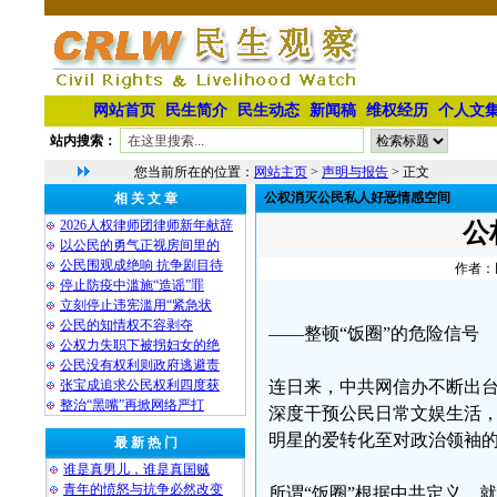
网站首页
民生简介
民生动态
新闻稿
维权经历
个人文
站内搜索：
您当前所在的位置：
网站主页
>
声明与报告
> 正文
公权消灭公民私人好恶情感空间
相 关 文 章
2026人权律师团律师新年献辞
公
以公民的勇气正视房间里的
公民围观成绝响 抗争剧目待
作者：民
停止防疫中滥施“造谣”罪
立刻停止违宪滥用“紧急状
公民的知情权不容剥夺
——整顿“饭圈”的危险信号
公权力失职下被拐妇女的绝
公民没有权利则政府逃避责
张宝成追求公民权利四度获
连日来，中共网信办不断出台
整治“黑嘴”再掀网络严打
深度干预公民日常文娱生活
明星的爱转化至对政治领袖
最 新 热 门
谁是真男儿，谁是真国贼
青年的愤怒与抗争必然改变
所谓“饭圈”根据中共定义，就