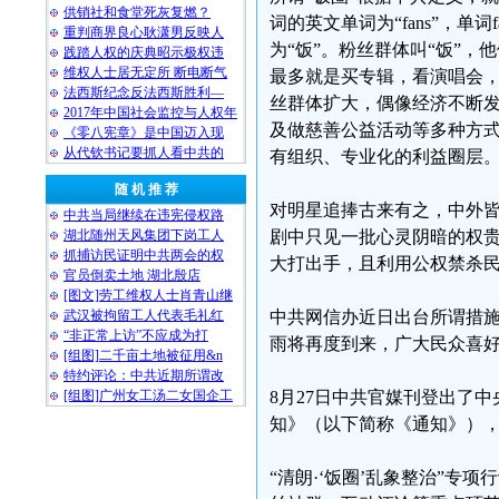
供销社和食堂死灰复燃？
词的英文单词为“fans”，单词
重判商界良心耿潇男反映人
为“饭”。粉丝群体叫“饭”，
践踏人权的庆典昭示极权违
维权人士居无定所 断电断气
最多就是买专辑，看演唱会
法西斯纪念反法西斯胜利—
丝群体扩大，偶像经济不断
2017年中国社会监控与人权年
及做慈善公益活动等多种方
《零八宪章》是中国迈入现
从代钦书记要抓人看中共的
有组织、专业化的利益圈层
随 机 推 荐
对明星追捧古来有之，中外
中共当局继续在违宪侵权路
湖北随州天风集团下岗工人
剧中只见一批心灵阴暗的权
抓捕访民证明中共两会的权
大打出手，且利用公权禁杀
官员倒卖土地 湖北殷店
[图文]劳工维权人士肖青山继
武汉被拘留工人代表毛礼红
中共网信办近日出台所谓措施
“非正常上访”不应成为打
雨将再度到来，广大民众喜
[组图]二千亩土地被征用&n
特约评论：中共近期所谓改
[组图]广州女工汤二女国企工
8月27日中共官媒刊登出了中
知》（以下简称《通知》）
“清朗·‘饭圈’乱象整治”