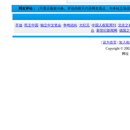
网友评论：
（只显示最新10条。评论内容只代表网友观点，与本站立场
·
开放
·
民主中国
·
独立中文笔会
·
争鸣动向
·
大纪元
·
中国人权双周刊
·
北京之
台
·
新世纪新闻网
·
德国之
|
设为首页
|
加入收
Copyright ©
网址：w