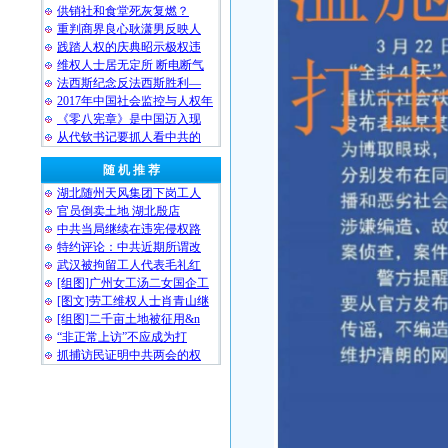
供销社和食堂死灰复燃？
重判商界良心耿潇男反映人
践踏人权的庆典昭示极权违
维权人士居无定所 断电断气
法西斯纪念反法西斯胜利—
2017年中国社会监控与人权年
《零八宪章》是中国迈入现
从代钦书记要抓人看中共的
随 机 推 荐
湖北随州天风集团下岗工人
官员倒卖土地 湖北殷店
中共当局继续在违宪侵权路
特约评论：中共近期所谓改
武汉被拘留工人代表毛礼红
[组图]广州女工汤二女国企工
[图文]劳工维权人士肖青山继
[组图]二千亩土地被征用&n
“非正常上访”不应成为打
抓捕访民证明中共两会的权