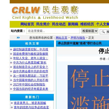
网站首页
民生简介
民生动态
新闻稿
维权经历
个人文
站内搜索：
您当前所在的位置：
网站主页
>
声明与报告
> 正文
停止防疫中滥施“造谣”罪打击公民
相 关 文 章
越控制越需要控制：中共维
停
国道收费潮与极权汲取极限
年轻人失业、老年人就业：
作者：民
中共为什么再度高喊“新长
谁在制造舌尖上的不安全？
由中共两会看中共的非程序
从一张猪头图说起：习近平
当中国最有钱的人开始不相
2025年中国社会控制报告
中国当前的经济奇观是未来
最 新 热 门
谁是真男儿，谁是真国贼
青年的愤怒与抗争必然改变