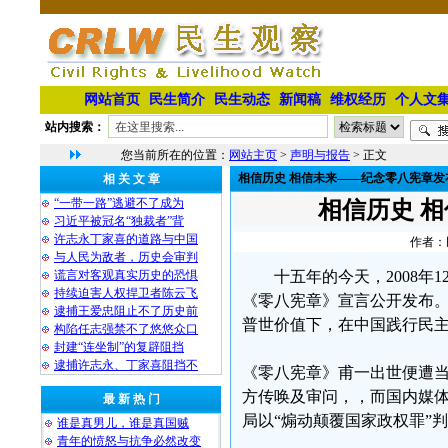
网站首页
民生简介
民生动态
新闻稿
维权经历
个人文
站内搜索：
您当前所在的位置：
网站主页
>
声明与报告
> 正文
相信历史 相信未来——纪念零八宪章发
相 关 文 章
“一带一路”逃避不了成为
相信历史 
习近平被冠名“独裁者”背
许志永丁家喜的道路与中国
作者：民
与人民为敌者，历史会审判
谎言对客观真实历史的恐惧
十五年的今天，2008年
持续迫害人权捍卫者陈云飞
《零八宪章》宣言公开发布。
逮捕王爱忠阻止不了历史前
普世价值下，在中国践行民
构陷任志强禁不了悠悠众口
封建“连坐制”的复辟阻挡
逮捕许志永、丁家喜阻挡不
《零八宪章》甫一出世便遭当
方传唤及审问，，而国内媒
最 新 热 门
局以“煽动颠覆国家政权罪”判
谁是真男儿，谁是真国贼
青年的愤怒与抗争必然改变