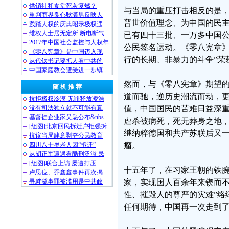
供销社和食堂死灰复燃？
与当局的重压打击相反的是
重判商界良心耿潇男反映人
普世价值理念、为中国的民
践踏人权的庆典昭示极权违
维权人士居无定所 断电断气
已有四十三批、一万多中国公
2017年中国社会监控与人权年
公民签名运动。《零八宪章》
《零八宪章》是中国迈入现
行的长期、非暴力的斗争”荣
从代钦书记要抓人看中共的
中国家庭教会遭受进一步镇
然而，与《零八宪章》期望
随 机 推 荐
道而驰，逆历史潮流而动，
抗拒极权冷漠 无罪释放凌浩
没有司法独立就不可能有真
值，中国国民的苦难日益深
基督徒企业家吴魁公布&nbs
虐杀被病死，死无葬身之地
[组图]北京回民拆迁户拒强拆
继纳粹德国和共产苏联后又
抗议当局肆意剥夺公民教育
四川八十岁老人因“拆迁”
瘤。
从胡正军遭遇看酷刑泛滥 民
[组图]联合上访 屡遭打压
十五年了，在习家王朝的铁腕
卢思位、乔鑫鑫事件再次揭
寻衅滋事罪被滥用是中共政
家，实现国人百余年来锲而不
性、摧毁人的尊严的灾难”络
任何期待，中国再一次走到