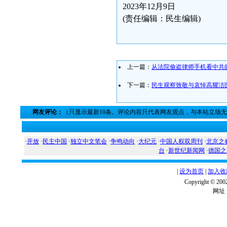
2023年12月9日
(责任编辑：民生编辑)
上一篇：
从法院偷盗律师手机看中共
下一篇：
民生观察致敬与哀悼高耀洁
网友评论：
（只显示最新10条。评论内容只代表网友观点，与本站立场
·
开放
·
民主中国
·
独立中文笔会
·
争鸣动向
·
大纪元
·
中国人权双周刊
·
北京之
台
·
新世纪新闻网
·
德国之
|
设为首页
|
加入收
Copyright ©
网址：w