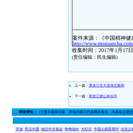
案件来源：《中国精神健
http://www.msguancha.com/
收集时间：2017年1月17
(责任编辑：民生编辑)
上一篇：
黑龙江五大连池王殿和
下一篇：
黑龙江密山孙永芹
网友评论：
（只显示最新10条。评论内容只代表网友观点，与本站立场
·
开放
·
民主中国
·
独立中文笔会
·
争鸣动向
·
大纪元
·
中国人权双周刊
·
北京之