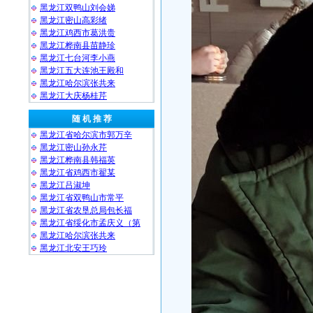
黑龙江双鸭山刘会娣
黑龙江密山高彩绪
黑龙江鸡西市葛洪贵
黑龙江桦南县苗静珍
黑龙江七台河李小燕
黑龙江五大连池王殿和
黑龙江哈尔滨张共来
黑龙江大庆杨桂芹
随 机 推 荐
黑龙江省哈尔滨市郭万辛
黑龙江密山孙永芹
黑龙江桦南县韩福英
黑龙江省鸡西市翟某
黑龙江吕淑坤
黑龙江省双鸭山市常平
黑龙江省农垦总局包长福
黑龙江省绥化市孟庆义（第
黑龙江哈尔滨张共来
黑龙江北安王巧玲