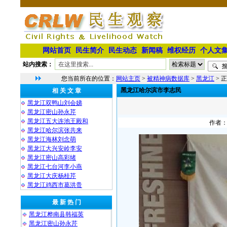
网站首页
民生简介
民生动态
新闻稿
维权经历
个人文
站内搜索：
您当前所在的位置：
网站主页
>
被精神病数据库
>
黑龙江
> 
黑龙江哈尔滨市李志民
相 关 文 章
黑龙江双鸭山刘会娣
黑龙江密山孙永芹
黑龙江五大连池王殿和
作者：
黑龙江哈尔滨张共来
黑龙江海林刘念萌
黑龙江大兴安岭李安
黑龙江密山高彩绪
黑龙江七台河李小燕
黑龙江大庆杨桂芹
黑龙江鸡西市葛洪贵
最 新 热 门
黑龙江桦南县韩福英
黑龙江密山孙永芹