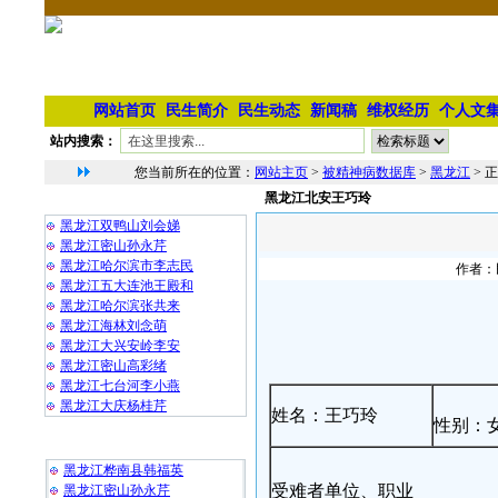
网站首页
民生简介
民生动态
新闻稿
维权经历
个人文
站内搜索：
您当前所在的位置：
网站主页
>
被精神病数据库
>
黑龙江
> 
黑龙江北安王巧玲
相 关 文 章
黑龙江双鸭山刘会娣
黑龙江密山孙永芹
黑龙江哈尔滨市李志民
作者：民
黑龙江五大连池王殿和
黑龙江哈尔滨张共来
黑龙江海林刘念萌
黑龙江大兴安岭李安
黑龙江密山高彩绪
黑龙江七台河李小燕
黑龙江大庆杨桂芹
姓名：王巧玲
性别：
最 新 热 门
黑龙江桦南县韩福英
受难者单位、职业
黑龙江密山孙永芹