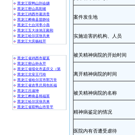
黑龙江双鸭山刘会娣
黑龙江密山高彩绪
黑龙江鸡西市葛洪贵
案件发生地
黑龙江桦南县苗静珍
黑龙江七台河李小燕
黑龙江五大连池王殿和
实施迫害的机构、人员
黑龙江哈尔滨张共来
黑龙江大庆杨桂芹
随 机 推 荐
被关精神病院的开始时间
黑龙江省鸡西市翟某
黑龙江密山孙永芹
黑龙江省绥化市孟庆义（第
离开精神病院的时间
黑龙江北安王巧玲
黑龙江省哈尔滨市郭万辛
黑龙江省农垦总局包长福
黑龙江吕淑坤
被关精神病院的名称
黑龙江桦南县韩福英
黑龙江哈尔滨张共来
黑龙江省双鸭山市常平
精神病鉴定的情况
医院内有否遭受虐待