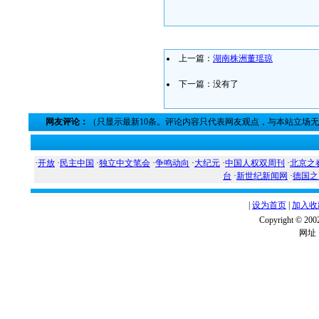
上一篇：
湖南株洲董瑶琼
下一篇：没有了
网友评论：
（只显示最新10条。评论内容只代表网友观点，与本站立场
·
开放
·
民主中国
·
独立中文笔会
·
争鸣动向
·
大纪元
·
中国人权双周刊
·
北京之
台
·
新世纪新闻网
·
德国之
|
设为首页
|
加入收
Copyright ©
网址：w