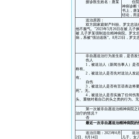
接诊医生姓名：
唐某
住
神病诊断
书上，唐
结论，而
送治原因：
双方因家
庭
财产纠纷。
罗文忠
说
他不服气。”
2023
年
5
月
26
日在
被
儿子
被
儿子罗某强制送往精神病院。
罗文
病，系被“强治
送医
”。
8
月
23
日，罗文
非自愿送治行为发生前，是否发
伤人
1
，被送治人（新闻当事人）是
称有
。
2
，被送治人是否先对送治人发
有
。
自伤
3
，被送治人是否有言语表达将要
死”
。无。
4
，被送治人是否实施了任何伤
头、重物对着自己的头之类的行为
。无
第一次被非自愿送治精神病院之
治疗的情况？
否
最近一次非自愿送治精神病院的
送治日期：
2023
年
6
月
送
2
日、
8
月
14
日
儿子、女