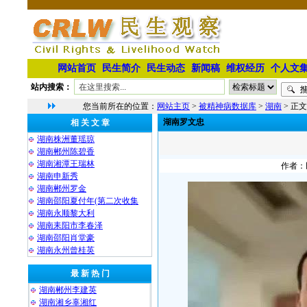
网站首页
民生简介
民生动态
新闻稿
维权经历
个人文
站内搜索：
您当前所在的位置：
网站主页
>
被精神病数据库
>
湖南
> 正文
湖南罗文忠
相 关 文 章
湖南株洲董瑶琼
湖南郴州陈碧香
湖南湘潭王瑞林
作者：民
湖南申新秀
湖南郴州罗金
湖南邵阳夏付年(第二次收集
湖南永顺黎大利
湖南耒阳市李春泽
湖南邵阳肖堂豪
湖南永州曾桂英
最 新 热 门
湖南郴州李建英
湖南湘乡辜湘红