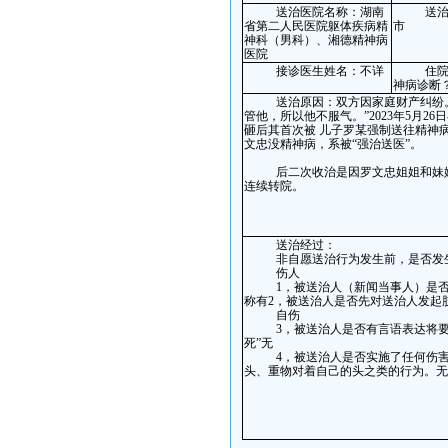
送治医院名称：
湖南
送
省第二人民医院躯体疾病精
市
神科（男科）
、
湘德精神病
医院
接诊医生姓名：
不详
住
神病诊断
送治原因：
双方因家庭财产纠纷
管他，所以他不服气。”
2023
年
5
月
26
日
砸后其首次被
儿子罗某强制送往精神
文忠
没精神病，系被“强治
送医
”。
后二次收治是因
罗文忠
姐姐和妹
连续转院。
送治经过：
非自愿送治行为发生前，是否发
伤人
1
，被送治人（新闻当事人）是
称有
2
，被送治人
是否先对送治人发起
自伤
3
，被送治人是否
有言语表达将要
死”
无
4
，被送治人是否实施了任何伤
头、重物对着自己的头之类的行为
。无