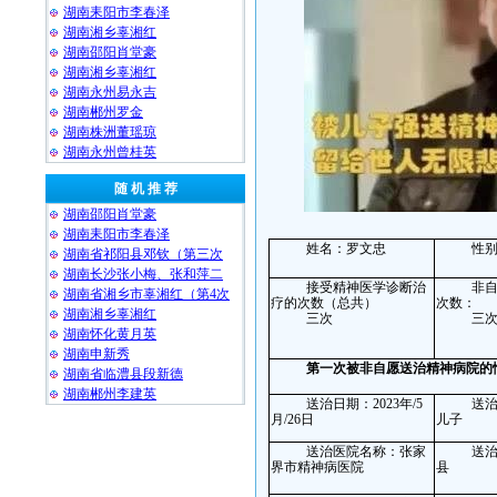
湖南耒阳市李春泽
湖南湘乡辜湘红
湖南邵阳肖堂豪
湖南湘乡辜湘红
湖南永州易永吉
湖南郴州罗金
湖南株洲董瑶琼
湖南永州曾桂英
随 机 推 荐
湖南邵阳肖堂豪
湖南耒阳市李春泽
姓名：
罗文忠
性
湖南省祁阳县邓钦（第三次
湖南长沙张小梅、张和萍二
接受精神医学诊断治
非
湖南省湘乡市辜湘红（第4次
疗的次数（总共）
次数：
湖南湘乡辜湘红
三次
三
湖南怀化黄月英
湖南申新秀
第一次被非自愿送治精神病院的
湖南省临澧县段新德
湖南郴州李建英
送治日期：
2023
年
/
5
送
月
/
26
日
儿子
送治医院名称：
张家
送
界市精神病医院
县