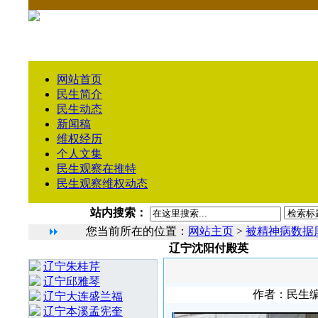
网站首页
民生简介
民生动态
新闻稿
维权经历
个人文集
民生观察在推特
民生观察维权动态
站内搜索：
您当前所在的位置：
网站主页
>
被精神病数据
辽宁沈阳付殿英
相 关 文 章
辽宁朱桂芹
辽宁邱雅琴
作者：民生编辑
辽宁大连盛兰福
辽宁本溪孟宪奎