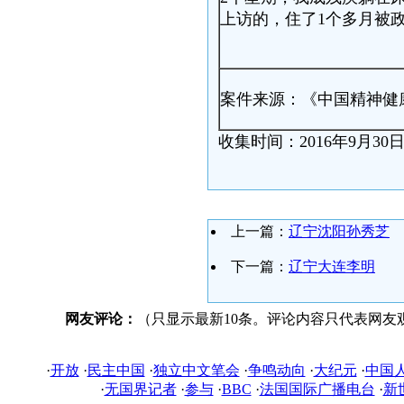
上访的，住了1个多月被
案件来源：《中国精神健
收集时间：2016年9月30
上一篇：
辽宁沈阳孙秀芝
下一篇：
辽宁大连李明
网友评论：
（只显示最新10条。评论内容只代表网友
·
开放
·
民主中国
·
独立中文笔会
·
争鸣动向
·
大纪元
·
中国
·
无国界记者
·
参与
·
BBC
·
法国国际广播电台
·
新