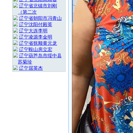
辽宁省北镇市刘刚
（第二次
辽宁省朝阳市冯青山
辽宁沈阳付殿英
辽宁大连李明
辽宁凌源李金明
辽宁省抚顺黄元龙
辽宁鞍山房立宏
辽宁葫芦岛市绥中县
苏菊珍
辽宁屈英杰