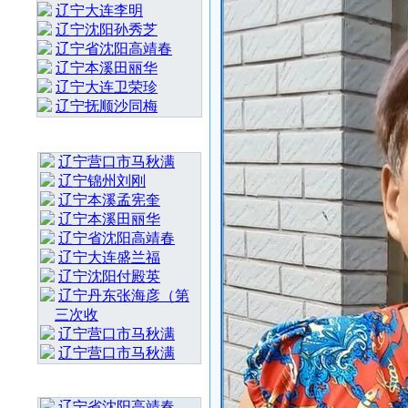
辽宁大连李明
辽宁沈阳孙秀芝
辽宁省沈阳高靖春
辽宁本溪田丽华
辽宁大连卫荣珍
辽宁抚顺沙同梅
最 新 热 门
辽宁营口市马秋满
辽宁锦州刘刚
辽宁本溪孟宪奎
辽宁本溪田丽华
辽宁省沈阳高靖春
辽宁大连盛兰福
辽宁沈阳付殿英
辽宁丹东张海彦（第
三次收
辽宁营口市马秋满
辽宁营口市马秋满
随 机 推 荐
辽宁省沈阳高靖春