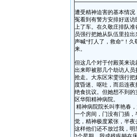
遭受精神迫害的基本情况：
冤看到有警方安排好送访
上了车。在久敬庄排队准
员强行把她从队伍里拉出
声喊“打人了，救命”！久
来。
但这几个对于付殿英来说
出来即被那几个劫访人员
抢走。大东区宋雯强行把
度昏迷、呕吐，而后连夜
绝食抗议。但她想不到的
区华阳精神病院。
精神病院院长叫李艳春，
一个房间，门没有门插，
觉，精神极度紧张，半夜
这样他们还不放过我，明
2个星期，我成残疾躺在