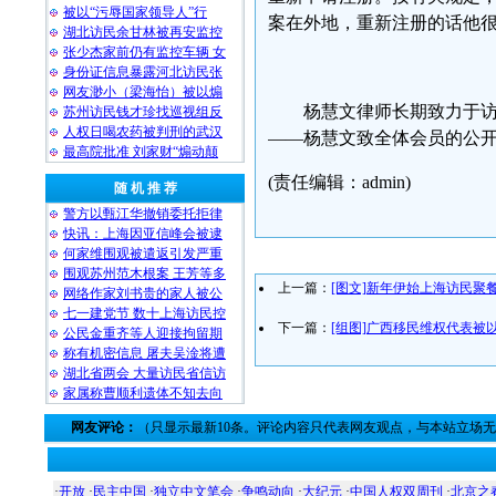
被以“污辱国家领导人”行
案在外地，重新注册的话他
湖北访民余甘林被再安监控
张少杰家前仍有监控车辆 女
身份证信息暴露河北访民张
网友渺小（梁海怡）被以煽
杨慧文律师长期致力于访
苏州访民钱才珍找巡视组反
人权日喝农药被判刑的武汉
——杨慧文致全体会员的公
最高院批准 刘家财“煽动颠
(责任编辑：admin)
随 机 推 荐
警方以甄江华撤销委托拒律
快讯：上海因亚信峰会被逮
何家维围观被遣返引发严重
围观苏州范木根案 王芳等多
上一篇：
[图文]新年伊始上海访民聚
网络作家刘书贵的家人被公
七一建党节 数十上海访民控
下一篇：
[组图]广西移民维权代表被
公民金重齐等人迎接拘留期
称有机密信息 屠夫吴淦将遭
湖北省两会 大量访民省信访
家属称曹顺利遗体不知去向
网友评论：
（只显示最新10条。评论内容只代表网友观点，与本站立场
·
开放
·
民主中国
·
独立中文笔会
·
争鸣动向
·
大纪元
·
中国人权双周刊
·
北京之