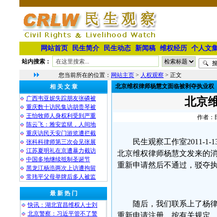
网站首页
民生简介
民生动态
新闻稿
维权经历
个人文
站内搜索：
您当前所在的位置：
网站主页
>
人权观察
> 正文
北京维权律师杨慧文面临被剥夺执业权
相 关 文 章
广西韦亚妮失踪朋友张磷被
北京
重庆数十访民集访胡贵琴被
王怡牧师人身权利受到严重
作者：民
陈云飞：雅安监狱，人间地
重庆访民天安门游览遭拦截
民生观察工作室2011-
张科科律师第三次会见张展
江苏夏明礼在京遭暴力截访
北京维权律师杨慧文发来的消
中国多地继续抵制圣诞节
重新申请然后不通过，驳夺执
黑龙江杨浩两次上访遭拘留
常玮平父母举牌后多人被监
最 新 热 门
随后，我们联系上了杨
快讯：湖北宜昌维权人士刘
北京警察：习近平管不了警
重新申请注册。按有关规定