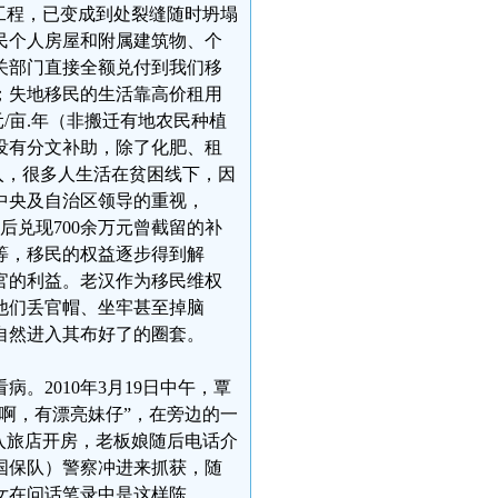
工程，已变成到处裂缝随时坍塌
民个人房屋和附属建筑物、个
关部门直接全额兑付到我们移
；失地移民的生活靠高价租用
元/亩.年（非搬迁有地农民种植
，没有分文补助，除了化肥、租
入，很多人生活在贫困线下，因
中央及自治区领导的重视，
先后兑现700余万元曾截留的补
等，移民的权益逐步得到解
官的利益。老汉作为移民维权
他们丢官帽、坐牢甚至掉脑
自然进入其布好了的圈套。
。2010年3月19日中午，覃
啊，有漂亮妹仔”，在旁边的一
入旅店开房，老板娘随后电话介
国保队）警察冲进来抓获，随
女在问话笔录中是这样陈