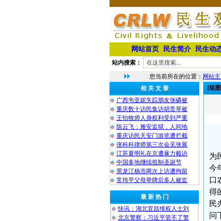
网站首页
民生简介
民生动
站内搜索：
您当前所在的位置：
网站主
[组
相 关 文 章
广西韦亚妮失踪朋友张磷被
重庆数十访民集访胡贵琴被
王怡牧师人身权利受到严重
陈云飞：雅安监狱，人间地
重庆访民天安门游览遭拦截
张科科律师第三次会见张展
江苏夏明礼在京遭暴力截访
为
中国多地继续抵制圣诞节
今
黑龙江杨浩两次上访遭拘留
口
常玮平父母举牌后多人被监
得
最 新 热 门
民
快讯：湖北宜昌维权人士刘
问
北京警察：习近平管不了警