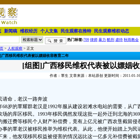
态
新闻稿
维权经历
个人文集
民生观察在推特
民生观察维权动态
热门标签:
709
律师
暴力
酷刑
虐待
秋雨教会
页
>
人权观察
> 正文
图]广西移民维权代表被以嫖娼收容教育二年
[组图]广西移民维权代表被以嫖娼
作者：覃生 文章来源：本站原创 更新时间：2011-01-16 2
民请命，老汉一路奔波
年68岁的覃耀群老汉是1992年服从建设岩滩水电站的需要，从
农场的库区移民。1993年移民偶然发现这批一起外迁到北海的36
的搬迁费等移民个人财产补偿费，竟有上亿元被广西农垦截留侵
办事的覃老汉被移民推举为维权代表。从此，他便开始踏上为民
下来，他发现移民权益被侵害的情况远比这一亿多元补偿费被截