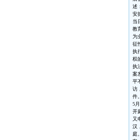
述
安
当
教
为
征
执
权
执
案
平
访
件
5
开
又
汉
庭