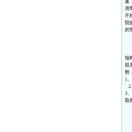
案
用
不
院
的
报
联系
附
1
2
3
取