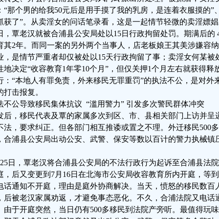
：“那个男的给我50元后是用手摸了我的乳房，是连着衣服摸的”
抓获了”。从卖淫女的问话笔录看，这是一起情节轻微的卖淫嫖
日，覃老汉就被合浦县公安局处以15日行政拘留处罚。期满后的 
育其2年。而同一案的另外两个当事人，店老板娘王其美涉嫌容
业，是情节严重者却仅被处以15天行政拘留了事；卖淫女何某被
性地决定“收容教育1年零10个月”，但仅关押1个月左右就获得
行：“本地人有罪免责，外来移民无罪重罚”的执法不公，是对外
的打击报复。
法不公导致移民集体抗议 “滥用警力” 引发多次警民群体冲突
发后，移民代表及覃的家属多次到区、市、县相关部门上访并呈
不法，要求纠正。但各部门相互推诿或置之不理。外迁移民500多
，合浦县公安局出动公安、武警、保安等数以百计的警力执械镇压信
。
月25日，覃老汉将合浦县公安局的不法行政行为起诉至合浦县法院
庭，后又变更到7月16日在北海市公安局收容教育所内开庭，等到
电话通知不开庭，理由是庭外协商解决。当天，愤怒的移民数百
，后被老汉家属劝返，才避免事态恶化。不久，合浦法院又电话通
。由于开庭突然，当日仍有500多移民到法院产旁听。最值得玩