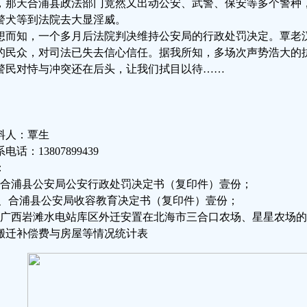
，那天合浦县政法部门竟然又出动公安、武警、保安等多个警种
警犬等到法院去大显淫威。
想而知，一个多月后法院判决维持公安局的行政处罚决定。覃老
的民众，对司法已失去信心信任。据我所知，多场次声势浩大的
警民对恃与冲突还在后头，让我们拭目以待……
料人：覃生
电话：13807899439
：
、合浦县公安局公安行政处罚决定书（复印件）壹份；
、合浦县公安局收容教育决定书（复印件）壹份；
、广西岩滩水电站库区外迁安置在北海市三合口农场、星星农场的
搬迁补偿费与房屋等情况统计表