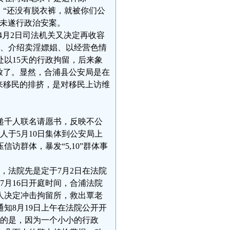
、“还没有脱衣裤，就被你们公
娼未遂行政治安案。
4月2日司法机关又决定再收容
纳、介绍卖淫嫖娼、以经营色情
处以15天的行政拘留，后来象
释放了。显然，合浦县公安局是在
来移民的排挤，是对移民上访维
递千人联名请愿书，反映不公
人于5月10日集体到公安局上
访群体，暴发“5,10”群体事
，法院先是定于7月2日在法院
7月16日开庭时间，合浦法院
人决定冲击拘留所，救出覃老
知8月19日上午在法院公开开
味的是，因为一个小小的行政