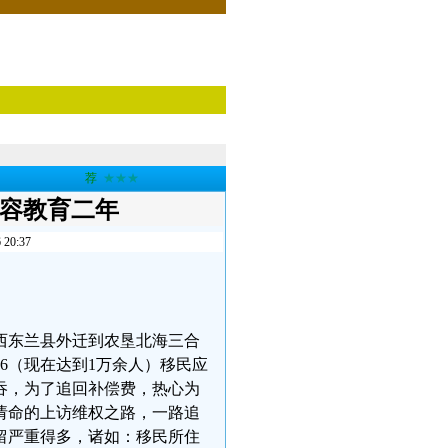
荐
★★★
收容教育二年
0:37
广西东兰县外迁到农垦北海三合
96（现在达到1万余人）移民应
吞，为了追回补偿费，热心为
请命的上访维权之路，一路追
留严重得多，诸如：移民所住