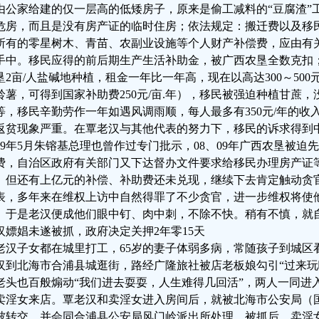
由公家给建的仅一层高的低矮房子，原来是偷工减料的“豆腐渣”
危房，而且是没有房产证的临时住房；依法规定：搬迁费以及移
所有的零星树木、青苗、农副业设施等个人财产补偿费，应由有
手中。移民应得的前后期生产生活补助金，被广西农垦全数克扣
垦2亩/人盐碱地种植，租金一年比一年高，现在以高达300～500
铃薯，可得到国家补助费250元/亩.年），移民被强迫种植甘蔗
等，移民辛勤劳作一年如遇风调雨顺，每人最多有350元/年的收
返贫现象严重。在覃老汉与其他代表的努力下，移民的诉求得到
999年5月朱镕基总理也曾作过专门批示，08、09年广西农垦被迫
费，自治区政府有关部门又下达督办文件要求给移民办理房产证
。但还有上亿元的补偿、补助费还未兑现，继续下去肯定触动贪
表，多年来在维权上访中自然得罪了不少贪官，进一步维权将使
。于是老汉便成他们眼中钉、肉中刺，不除不快。稍有不慎，就
汉嫖娼未遂被抓，政府决定关押2年零15天
老汉子女都在城里打工，65岁的妻子体弱多病，常随孩子到城区看病
汉到北海市合浦县城逛街，路经广隆旅社被店老板娘勾引“过来玩
老头也百般煽动“我们进去耍耍，人生难得几回活”，两人一同进
卖淫女来店。覃老汉和卖淫女进入房间后，就被北海市公安局（
被转交、并会同合浦县公安局风门岭派出所处理。被抓后，卖淫