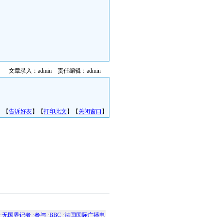
文章录入：admin 责任编辑：admin
】【
告诉好友
】【
打印此文
】【
关闭窗口
】
·
无国界记者
·
参与
·
BBC
·
法国国际广播电