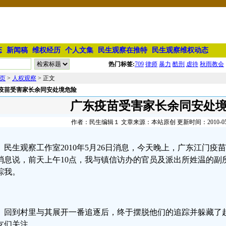
态
新闻稿
维权经历
个人文集
民生观察在推特
民生观察维权动态
热门标签:
709
律师
暴力
酷刑
虐待
秋雨教会
页
>
人权观察
> 正文
疫苗受害家长余同安处境危险
广东疫苗受害家长余同安处
作者：民生编辑１ 文章来源：本站原创 更新时间：2010-05-27
民生观察工作室2010年5月26日消息，今天晚上，广东江门
消息说，前天上午10点，我与镇信访办的官员及派出所姓温的副
踪我。
回到村里与其展开一番追逐后，终于摆脱他们的追踪并躲藏了
友们关注。