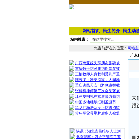
网站首页
民生简介
民生动
站内搜索：
您当前所在的位置：
网站主
广东
相 关 文 章
广西韦亚妮失踪朋友张磷被
重庆数十访民集访胡贵琴被
王怡牧师人身权利受到严重
陈云飞：雅安监狱，人间地
重庆访民天安门游览遭拦截
张科科律师第三次会见张展
江苏夏明礼在京遭暴力截访
来
中国多地继续抵制圣诞节
跟
黑龙江杨浩两次上访遭拘留
常玮平父母举牌后多人被监
最 新 热 门
快讯：湖北宜昌维权人士刘
北京警察：习近平管不了警
朋