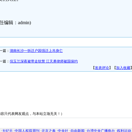
任编辑：admin)
一篇：
湖南长沙一拆迁户因强迁上吊身亡
一篇：
倪玉兰深夜被带走软禁 江天勇律师被国保约
【
发表评论
】【
加入收藏
内容只代表网友观点，与本站立场无关！）
友情链接
·
大纪元
·
中国人权双周刊
·
北京之春
·
中央社
·
自由新闻
·
台湾中央广播电台
·
权利运动