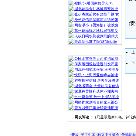
被以“污辱国家领导人”行
湖北访民余甘林被再安监控
张少杰家前仍有监控车辆 女
身份证信息暴露河北访民张
(责
网友渺小（梁海怡）被以煽
苏州访民钱才珍找巡视组反
人权日喝农药被判刑的武汉
最高院批准 刘家财“煽动颠
随 机 推 荐
上
公民金重齐等人迎接拘留期
下
何家维围观被遣返引发严重
围观苏州范木根案 王芳等多
快讯：上海因亚信峰会被逮
称有机密信息 屠夫吴淦将遭
湖北省两会 大量访民省信访
家属称曹顺利遗体不知去向
七一建党节 数十上海访民控
网络作家刘书贵的家人被公
警方以甄江华撤销委托拒律
网友评论：
（只显示最新10条。评论
·
开放
·
民主中国
·
独立中文笔会
·
争鸣动向