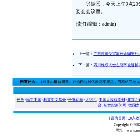
另据悉，今天上午9点2
委会会议室。
(责任编辑：admin)
上一篇：
广东疫苗受害家长余同安处
下一篇：
四川维权人士左晓环被逮捕
网友评论：
（只显示最新10条。评论内容只代表网友观点，与本站立场
·
开放
·
民主中国
·
独立中文笔会
·
争鸣动向
·
大纪元
·
中国人权双周刊
·
北京之
台
·
新世纪新闻网
·
德国之
|
设为首页
|
加入收
Copyright ©
网址：www.msg