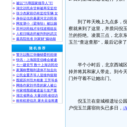
被以“污辱国家领导人”行
湖北访民余甘林被再安监控
张少杰家前仍有监控车辆 女
身份证信息暴露河北访民张
到了昨天晚上九点多，
网友渺小（梁海怡）被以煽
察就来到了这里，并质问倪玉
苏州访民钱才珍找巡视组反
人权日喝农药被判刑的武汉
兰的拒绝。凌晨三点，北京
最高院批准 刘家财“煽动颠
玉兰“查这查那“，最后记录
随 机 推 荐
警方以甄江华撤销委托拒律
快讯：上海因亚信峰会被逮
半个小时后，北京西城
七一建党节 数十上海访民控
家属称曹顺利遗体不知去向
掉并将其和家人带走。到今
公民金重齐等人迎接拘留期
门外守着不让她出门。
围观苏州范木根案 王芳等多
网络作家刘书贵的家人被公
何家维围观被遣返引发严重
湖北省两会 大量访民省信访
称有机密信息 屠夫吴淦将遭
倪玉兰在皇城根遗址公
户倪玉兰露宿街头已多日，
/A