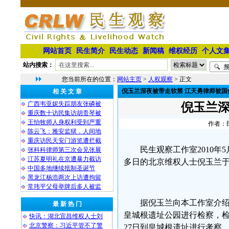
网站首页
民生简介
民生动态
新闻稿
维权经历
个人文
站内搜索：
您当前所在的位置：
网站主页
>
人权观察
> 正文
倪玉兰深夜被带走软禁 江天勇律师被国
相 关 文 章
广西韦亚妮失踪朋友张磷被
倪玉兰深
重庆数十访民集访胡贵琴被
王怡牧师人身权利受到严重
作者：民
陈云飞：雅安监狱，人间地
重庆访民天安门游览遭拦截
民生观察工作室2010
张科科律师第三次会见张展
江苏夏明礼在京遭暴力截访
多日的北京维权人士倪玉兰
中国多地继续抵制圣诞节
黑龙江杨浩两次上访遭拘留
常玮平父母举牌后多人被监
据倪玉兰向本工作室介
最 新 热 门
皇城根遗址公园进行检察，
快讯：湖北宜昌维权人士刘
北京警察：习近平管不了警
27日到皇城根遗址进行考察